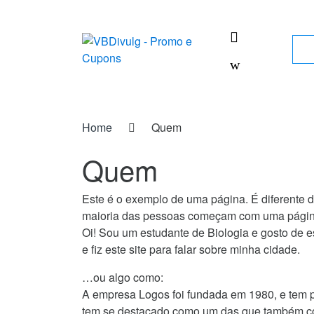
Skip
Skip
to
to
navigation
content
Sea
for:
Home
Quem
Quem
Este é o exemplo de uma página. É diferente 
maioria das pessoas começam com uma página ‘
Oi! Sou um estudante de Biologia e gosto de e
e fiz este site para falar sobre minha cidade.
…ou algo como:
A empresa Logos foi fundada em 1980, e tem p
tem se destacado como um das que também cont