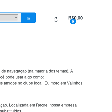
R$
0,00
0
s de navegação (na maioria dos temas). A
ocê pode usar algo como:
us amigos no clube local. Eu moro em Valinhos
ação. Localizada em Recife, nossa empresa
ubstituídos.