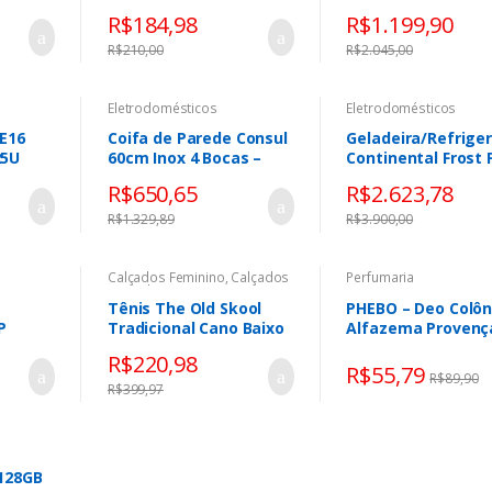
as
Gavetas Branco –
R$
184,98
R$
1.199,90
Panorama Móveis
R$
210,00
R$
2.045,00
Eletrodomésticos
Eletrodomésticos
E16
Coifa de Parede Consul
Geladeira/Refrige
25U
60cm Inox 4 Bocas –
Continental Frost 
e 32GB
Vidro Curvo CAP60AR
– Duplex Prata 394
R$
650,65
R$
2.623,78
i-Fi 6
TC44S
XGA
R$
1.329,89
R$
3.900,00
nza
Calçados Feminino
,
Calçados
Perfumaria
Masculino
Tênis The Old Skool
PHEBO – Deo Colôn
P
Tradicional Cano Baixo
Alfazema Provenç
color
Unissex Black Ori
200ml
R$
220,98
R$
55,79
R$
89,90
R$
399,97
 128GB