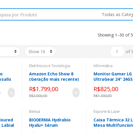
Showing 1–30 of 5
of 
Eletrônicos e Tecnologia
Informática
ro
Amazon Echo Show 8
Monitor Gamer LG
ysalis
(Geração mais recente)
UltraGear 24” 24GS
– Com novo design,
IPS Full HD 180Hz 
R$
1.799,00
R$
825,00
tela vibrante HD de
(GtG) NVIDIA® G-
0
8,7″, áudio espacial e
AMD FreeSync™ H
R$
2.000,00
R$
1.300,00
Alexa, Cor Grafite
sRGB 99% HDMI
DisplayPort
Beleza
Esporte & Lazer
loured
BIODERMA Hydrabio
Caixa Térmica 32 L
 Labial
Hyalu+ Sérum
Mesa Multifuncion
3×1 Rodinhas e Alç