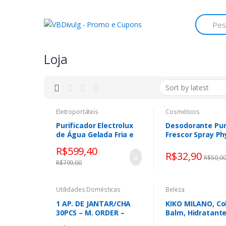
Skip
Skip
to
to
Search
for:
navigation
content
Loja
Eletroportáteis
Cosméticos
Purificador Electrolux
Desodorante Pu
de Água Gelada Fria e
Frescor Spray Ph
Natural Elétrico
140ml
R$
599,40
Compacto Eletronico
R$
32,90
R$
50,0
placa Filtro refil 6
R$
799,00
meses ou 3000l Painel
Touch Bivolt Preto
PE12P
Utilidades Domésticas
Beleza
1 AP. DE JANTAR/CHA
KIKO MILANO, Co
30PCS – M. ORDER –
Balm, Hidratante
BRISA – AW30-5903
Colorido, Cor