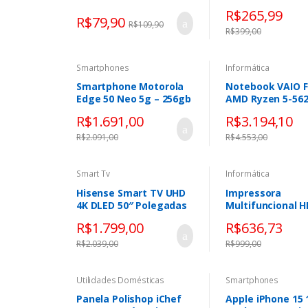
Obrigatório |
Forro Têxtil adid
R$
265,99
Tratamento Capilar
R$
79,90
R$
109,90
para Brilho,
R$
399,00
Reconstrução e
Proteção | 60ml
Smartphones
Informática
Smartphone Motorola
Notebook VAIO F
Edge 50 Neo 5g – 256gb
AMD Ryzen 5-56
Windows 11 Hom
R$
1.691,00
R$
3.194,10
RAM 512GB SSD W
Tela 16” IPS WU
R$
2.091,00
R$
4.553,00
Antirreflexo – Ci
Smart Tv
Informática
Hisense Smart TV UHD
Impressora
4K DLED 50″ Polegadas
Multifuncional H
50A6N com HDR10+
Smart Tank 584 
R$
1.799,00
R$
636,73
Dolby Vision Game
negro
Mode Controle por Voz
R$
2.039,00
R$
999,00
Alexa Built-In AirPlay
Utilidades Domésticas
Smartphones
Panela Polishop iChef
Apple iPhone 15