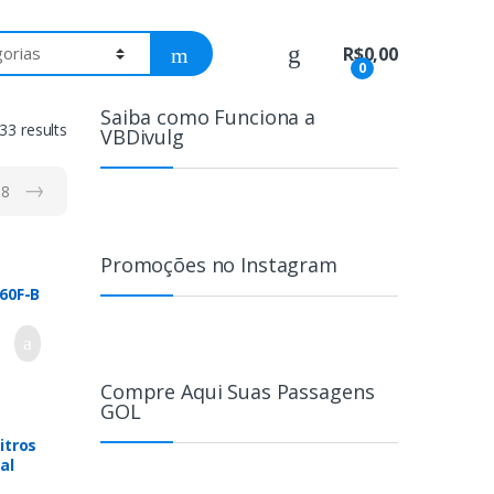
R$
0,00
0
Saiba como Funciona a
33 results
VBDivulg
→
18
Promoções no Instagram
60F-B
1ms
SYNC®
DR10
Compre Aqui Suas Passagens
GOL
itros
al
a