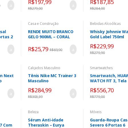
R$
197,99
R$
187,85
Transporte – Arqp
0
R$
279,00
R$
284,00
Casa e Construção
Bebidas Alcoólicas
sal
RENDE MUITO BRANCO
Whisky Johnnie Wa
rtas 2
GELO 900ML – CORAL
Gold Label 750ml
Branco
R$
229,99
R$
25,79
R$
69,90
R$
279,90
Calçados Masculino
Smartwatches
un Next
Tênis Nike MC Trainer 3
Smartwatch, HUA
o
Masculino
WATCH FIT 3, Tela
AMOLED de 1,82″,
R$
284,99
R$
556,70
Design Ultra-fino,
Monitoramento
R$
303,39
R$
779,00
Beleza
Móveis
Sérum Anti-idade
Guarda-Roupa Cas
 7 Com
Theraskin – Eurya
Severo 6 Portas 6