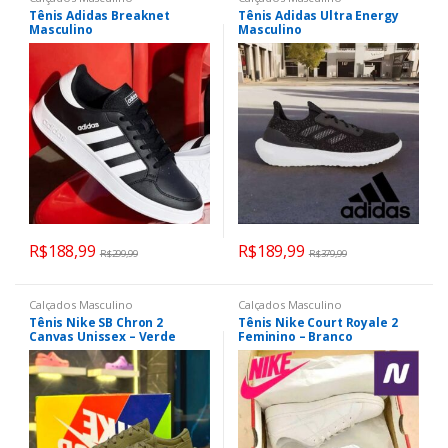
Tênis Adidas Breaknet
Tênis Adidas Ultra Energy
Masculino
Masculino
R$
188,99
R$
189,99
R$
299,99
R$
379,99
Calçados Masculino
Calçados Masculino
Tênis Nike SB Chron 2
Tênis Nike Court Royale 2
Canvas Unissex – Verde
Feminino – Branco