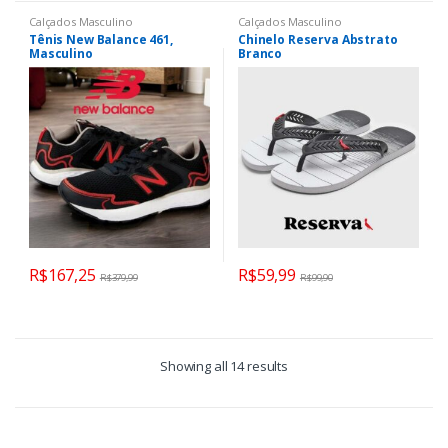
Calçados Masculino
Calçados Masculino
Tênis New Balance 461,
Chinelo Reserva Abstrato
Masculino
Branco
R$
167,25
R$
59,99
R$
379,99
R$
99,90
Showing all 14 results