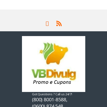
Got Questions ? Call us 24/7!
(800) 8001-8588,
(0600) 874 548