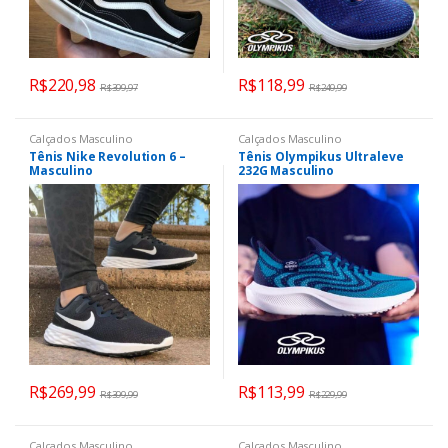
R$
220,98
R$
118,99
R$
399,97
R$
249,99
Calçados Masculino
Calçados Masculino
Tênis Nike Revolution 6 –
Tênis Olympikus Ultraleve
Masculino
232G Masculino
R$
269,99
R$
113,99
R$
399,99
R$
229,99
Calçados Masculino
Calçados Masculino