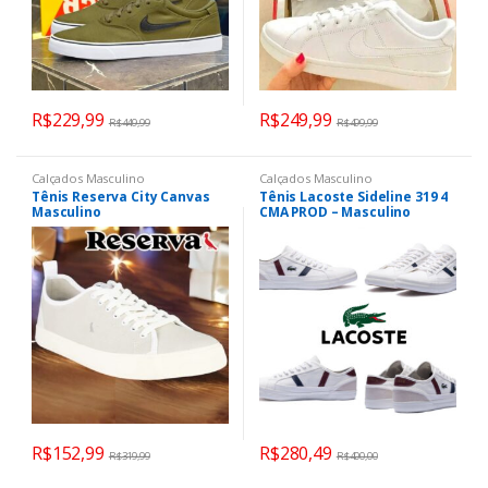
R$
229,99
R$
249,99
R$
449,99
R$
499,99
Calçados Masculino
Calçados Masculino
Tênis Reserva City Canvas
Tênis Lacoste Sideline 319 4
Masculino
CMA PROD – Masculino
R$
152,99
R$
280,49
R$
319,99
R$
400,00