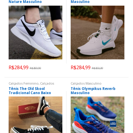
Nature Masculino
Masculino
R$
284,99
R$
284,99
R$
359,90
R$
303,39
Calçados Feminino
,
Calçados
Calçados Masculino
Masculino
Tênis The Old Skool
Tênis Olympikus Reverb
Tradicional Cano Baixo
Masculino
Unissex Black Ori