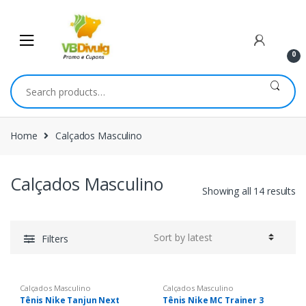
Skip
Skip
to
to
navigation
content
0
Search
for:
Home
Calçados Masculino
Calçados Masculino
Showing all 14 results
Filters
Calçados Masculino
Calçados Masculino
Tênis Nike Tanjun Next
Tênis Nike MC Trainer 3