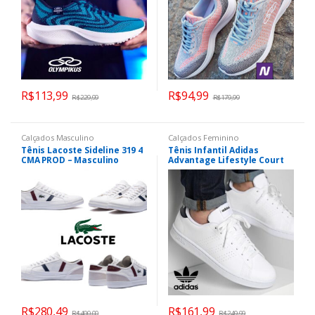
R$
113,99
R$
94,99
R$
229,99
R$
179,99
Calçados Masculino
Calçados Feminino
Tênis Lacoste Sideline 319 4
Tênis Infantil Adidas
CMA PROD – Masculino
Advantage Lifestyle Court
R$
280,49
R$
161,99
R$
400,00
R$
249,99