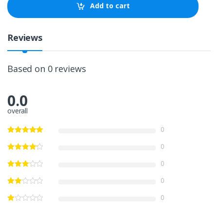
t
Add to cart
i
t
y
Reviews
Based on 0 reviews
0.0
overall
0
0
0
0
0