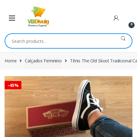
Skip
Skip
to
to
navigation
content
0
Search
for:
Home
Calçados Feminino
Tênis The Old Skool Tradicional C
-
45%