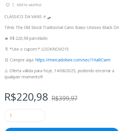
Add to wishlist
CLÁSSICO DA VANS 🤌🛹
Tênis The Old Skool Tradicional Cano Baixo Unissex Black Ori
🔥 R$ 220,98 parcelado
🔖 *Use o cupom:* LOOKNOVO15
🛒 Compre aqui:
https://mercadolivre.com/sec/1HaRCwm
⚠️ Oferta válida para hoje, 14/08/2025, podendo encerrar a
qualquer momento!!!
R$
220,98
R$
399,97
Q
u
a
n