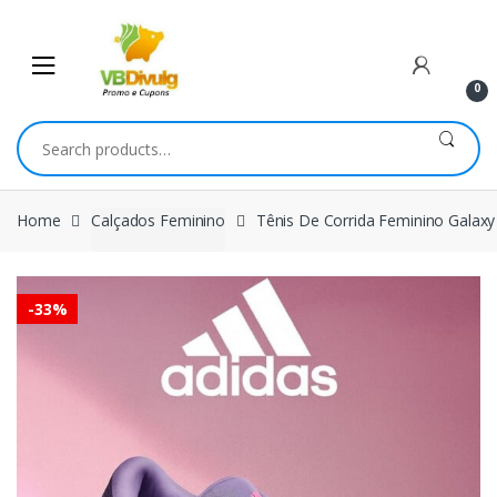
Skip
Skip
to
to
navigation
content
0
Search
for:
Home
Calçados Feminino
Tênis De Corrida Feminino Galaxy
-
33%