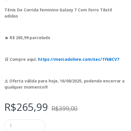
Tênis De Corrida Feminino Galaxy 7 Com Forro Têxtil
adidas
🔥 R$ 265,99 parcelado
🛒 Compre aqui:
https://mercadolivre.com/sec/1YkBCV7
⚠️ Oferta válida para hoje, 16/08/2025, podendo encerrar a
qualquer momento!!!
R$
265,99
R$
399,00
Q
u