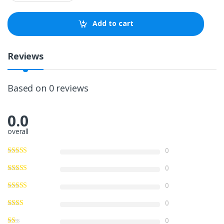
a
n
t
Add to cart
i
t
y
Reviews
Based on 0 reviews
0.0
overall
0
0
0
0
0