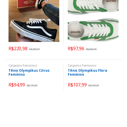
R$
220,98
R$
97,96
R$
399,97
R$
289,90
Calçados Feminino
Calçados Feminino
Tênis Olympikus Citrus
Tênis Olympikus Flora
Feminino
Feminino
R$
94,99
R$
107,99
R$
179,99
R$
199,99