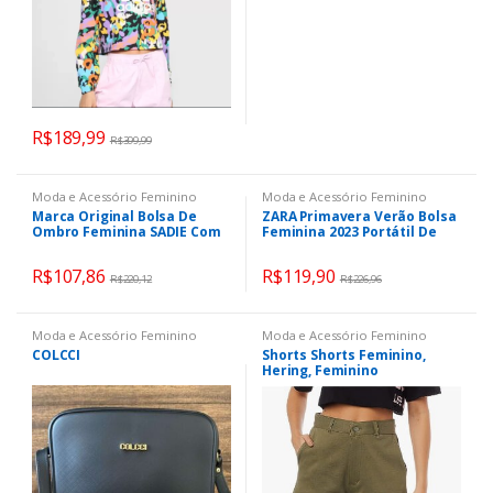
R$
189,99
R$
399,99
Moda e Acessório Feminino
Moda e Acessório Feminino
Marca Original Bolsa De
ZARA Primavera Verão Bolsa
Ombro Feminina SADIE Com
Feminina 2023 Portátil De
Zíper Duplo Embreagem De
Corrente Mensageiro De
Couro Pequena Quadrada #
Ombro
R$
107,86
R$
119,90
65547
R$
220,12
R$
226,96
Moda e Acessório Feminino
Moda e Acessório Feminino
COLCCI
Shorts Shorts Feminino,
Hering, Feminino