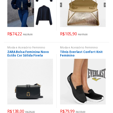
R$
74,22
R$
105,90
R$
278,90
R$
179,00
Moda e Acessório Feminino
Moda e Acessório Feminino
ZARA Bolsa Feminina Novo
Tênis Everlast Confort Knit
Estilo Cor Sólida Fivela
Feminino
Clássica De Um Ombro
Mensageiro Tofu
Indispensável Pequena
Quadrada
R$
138,00
R$
79,99
R$
276,00
R$
179,99