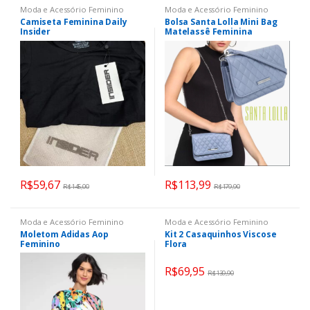
Moda e Acessório Feminino
Moda e Acessório Feminino
Camiseta Feminina Daily
Bolsa Santa Lolla Mini Bag
Insider
Matelassê Feminina
R$
59,67
R$
113,99
R$
145,00
R$
179,90
Moda e Acessório Feminino
Moda e Acessório Feminino
Moletom Adidas Aop
Kit 2 Casaquinhos Viscose
Feminino
Flora
R$
69,95
R$
139,90