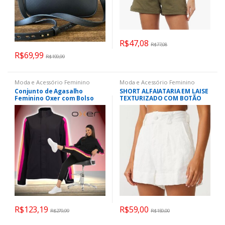
R$
47,08
R$
77,08
R$
69,99
R$
199,99
Moda e Acessório Feminino
Moda e Acessório Feminino
Conjunto de Agasalho
SHORT ALFAIATARIA EM LAISE
Feminino Oxer com Bolso
TEXTURIZADO COM BOTÃO
Plano Color Block
FORRADO OFF WHITE
R$
123,19
R$
59,00
R$
279,99
R$
159,00