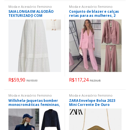
Moda e Acessório Feminino
Moda e Acessório Feminino
SAIA LONGA EM ALGODÃO
Conjunto de blazer e calças
TEXTURIZADO COM
retas para as mulheres, 2
SOBREPOSIÇÃO E BARRA
peças, blazer e calças retas,
FRANZIDA BRANCO
chique, moda, novo,
primavera, 2023
R$
59,90
R$
117,24
R$
199,90
R$
234,48
Moda e Acessório Feminino
Moda e Acessório Feminino
Willshela-Jaquetas bomber
ZARA Envelope Bolsa 2023
monocromáticas femininas,
Mini Corrente De Ouro
casaco com bolsos, decote
Mensageiro De Ombro
em v