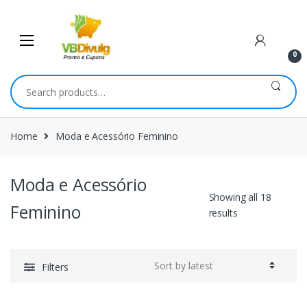
Skip
Skip
to
to
navigation
content
0
Search
for:
Home
Moda e Acessório Feminino
Moda e Acessório
Showing all 18
Feminino
results
Filters