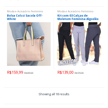
Moda e Acessório Feminino
Moda e Acessório Feminino
Bolsa Colcci Sacola Off-
Kit com 03 Calças de
White
Moletom Feminina Algodão
Click Mais Bonita
R$
159,99
R$
139,00
R$
399,00
R$
179,00
Showing all 18 results