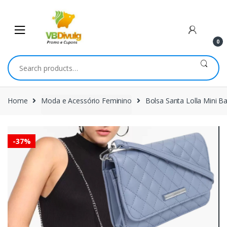
Skip
Skip
to
to
navigation
content
0
Search
for:
Home
Moda e Acessório Feminino
Bolsa Santa Lolla Mini B
-
37%