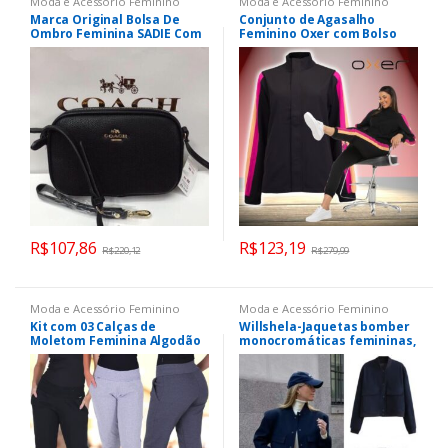
Moda e Acessório Feminino
Moda e Acessório Feminino
Marca Original Bolsa De
Conjunto de Agasalho
Ombro Feminina SADIE Com
Feminino Oxer com Bolso
Zíper Duplo Embreagem De
Plano Color Block
Couro Pequena Quadrada #
65547
R$
107,86
R$
123,19
R$
220,12
R$
279,99
Moda e Acessório Feminino
Moda e Acessório Feminino
Kit com 03 Calças de
Willshela-Jaquetas bomber
Moletom Feminina Algodão
monocromáticas femininas,
Click Mais Bonita
casaco com bolsos, decote
em v