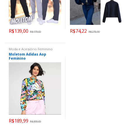
R$
139,00
R$
74,22
R$
179,00
R$
278,90
Moda e Acessório Feminino
Moletom Adidas Aop
Feminino
R$
189,99
R$
399,99