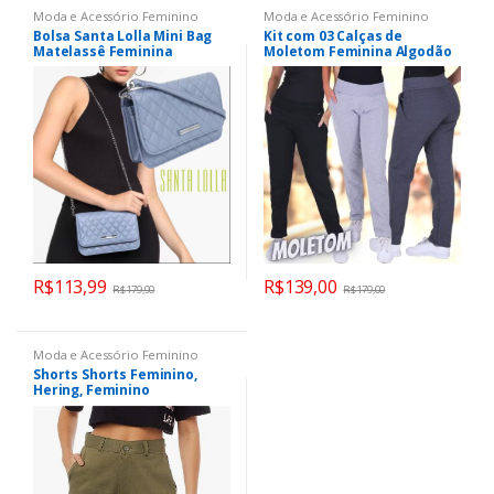
Moda e Acessório Feminino
Moda e Acessório Feminino
Bolsa Santa Lolla Mini Bag
Kit com 03 Calças de
Matelassê Feminina
Moletom Feminina Algodão
Click Mais Bonita
R$
113,99
R$
139,00
R$
179,90
R$
179,00
Moda e Acessório Feminino
Shorts Shorts Feminino,
Hering, Feminino