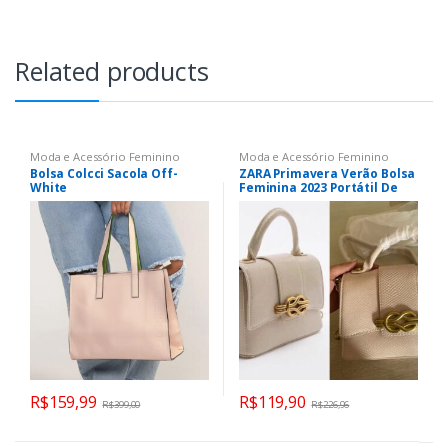
Related products
Moda e Acessório Feminino
Moda e Acessório Feminino
Bolsa Colcci Sacola Off-
ZARA Primavera Verão Bolsa
White
Feminina 2023 Portátil De
Corrente Mensageiro De
Ombro
R$
159,99
R$
119,90
R$
399,00
R$
226,96