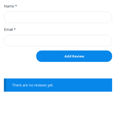
Name
*
Email
*
There are no reviews yet.