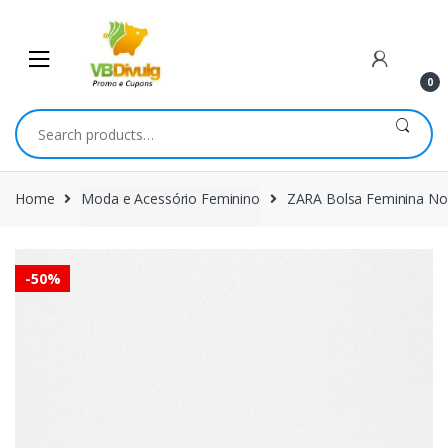
Skip
Skip
to
to
navigation
content
0
Search
for:
Home
Moda e Acessório Feminino
ZARA Bolsa Feminina Nov
-
50%