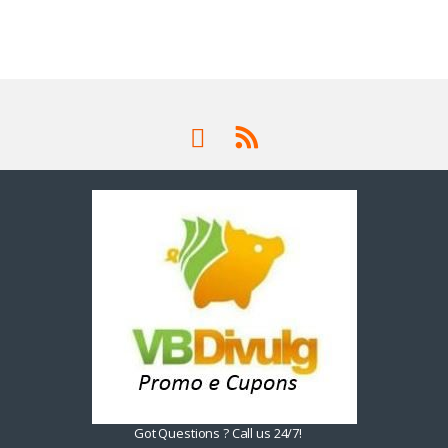
Got Questions ? Call us 24/7!