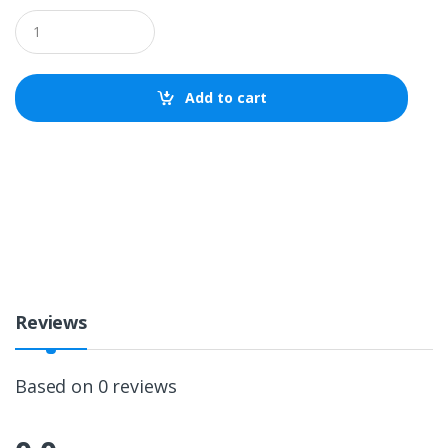
Q
u
a
n
t
Add to cart
i
t
y
Reviews
Based on 0 reviews