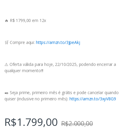
🔥 R$ 1799,00 em 12x
🛒 Compre aqui:
https://amzn.to/3JpeAkj
⚠️ Oferta válida para hoje, 22/10/2025, podendo encerrar a
qualquer momento!!!
✒️ Seja prime, primeiro mês é grátis e pode cancelar quando
quiser (inclusive no primeiro mês):
https://amzn.to/3xyV8G9
R$
1.799,00
R$
2.000,00