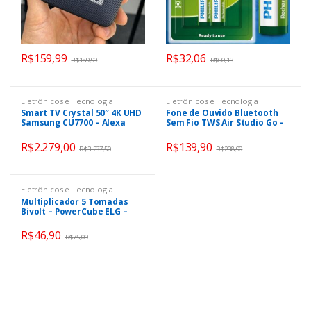
R$
159,99
R$
32,06
R$
189,99
R$
60,13
Eletrônicos e Tecnologia
Eletrônicos e Tecnologia
Smart TV Crystal 50″ 4K UHD
Fone de Ouvido Bluetooth
Samsung CU7700 – Alexa
Sem Fio TWS Air Studio Go –
built in, Samsung Gaming
i2GO Pro
Hub
R$
2.279,00
R$
139,90
R$
3.237,50
R$
238,90
Eletrônicos e Tecnologia
Multiplicador 5 Tomadas
Bivolt – PowerCube ELG –
PWC-R5, Verde e Branco
R$
46,90
R$
75,09