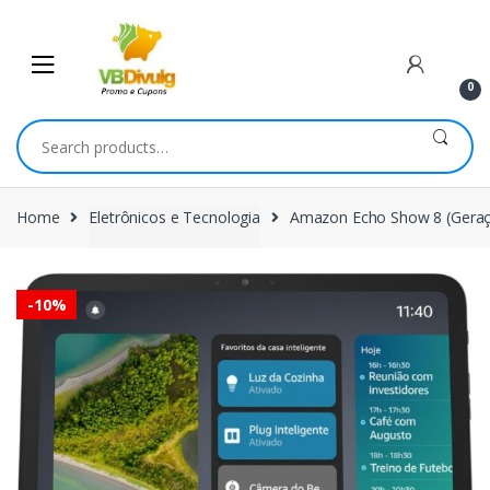
Skip
Skip
to
to
navigation
content
0
Search
for:
Home
Eletrônicos e Tecnologia
Amazon Echo Show 8 (Geração
-
10%