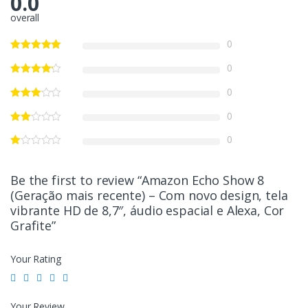
0.0
overall
0
0
0
0
0
Be the first to review “Amazon Echo Show 8
(Geração mais recente) – Com novo design, tela
vibrante HD de 8,7″, áudio espacial e Alexa, Cor
Grafite”
Your Rating
Your Review