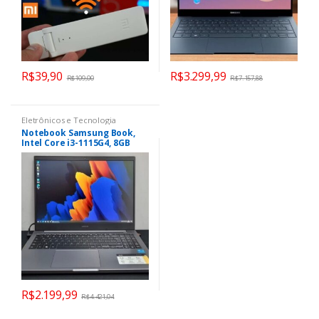
R$
39,90
R$
3.299,99
R$
109,00
R$
7.157,88
Eletrônicos e Tecnologia
Notebook Samsung Book,
Intel Core i3-1115G4, 8GB
RAM, SSD 256GB, 15.6 Full HD,
Windows 11, Cinza Chumbo –
NP550XDA-KV4BR
R$
2.199,99
R$
4.421,04