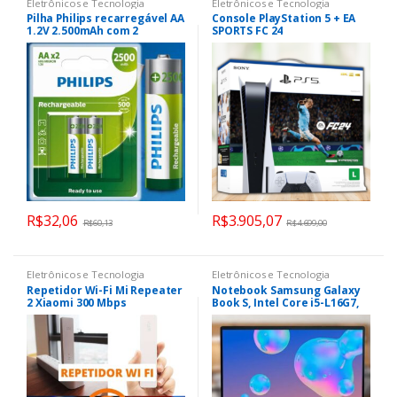
Eletrônicos e Tecnologia
Eletrônicos e Tecnologia
Pilha Philips recarregável AA
Console PlayStation 5 + EA
1.2V 2.500mAh com 2
SPORTS FC 24
unidades R6B2RTU25/59
R$
32,06
R$
3.905,07
R$
60,13
R$
4.699,00
Eletrônicos e Tecnologia
Eletrônicos e Tecnologia
Repetidor Wi-Fi Mi Repeater
Notebook Samsung Galaxy
2 Xiaomi 300 Mbps
Book S, Intel Core i5-L16G7,
XM323BRA-R
8GB RAM, SSD 256GB, 13.3 Full
HD, Windows 11 – NP767XCM-
K03BR