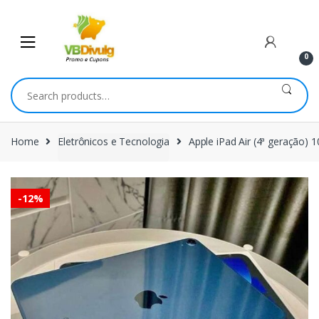
Skip
Skip
to
to
navigation
content
0
Search
for:
Home
Eletrônicos e Tecnologia
Apple iPad Air (4ª geração) 1
-
12%