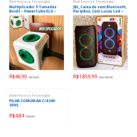
Eletrônicos e Tecnologia
Eletrônicos e Tecnologia
Multiplicador 5 Tomadas
JBL, Caixa de som Bluetooth,
Bivolt – PowerCube ELG –
PartyBox, Com Luzes Led –
PWC-R5, Verde e Branco
Preto
R$
46,90
R$
1.859,99
R$
75,09
R$
2.259,90
Eletrônicos e Tecnologia
PILHA COMUM AA C/4 UM-
3SHS
R$
4,84
R$
7,89