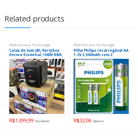
Related products
Eletrônicos e Tecnologia
Eletrônicos e Tecnologia
Caixa de Som JBL Partybox
Pilha Philips recarregável AA
Encore Essential, 100W RMS,
1.2V 2.500mAh com 2
Bluetooth, LED, Preto –
unidades R6B2RTU25/59
28913611
R$
1.399,99
R$
32,06
R$
1.699,99
R$
60,13