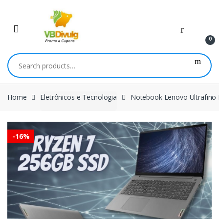
Skip
Skip
to
to
navigation
content
0
Search
for:
Home
Eletrônicos e Tecnologia
Notebook Lenovo Ultrafino
-
16%