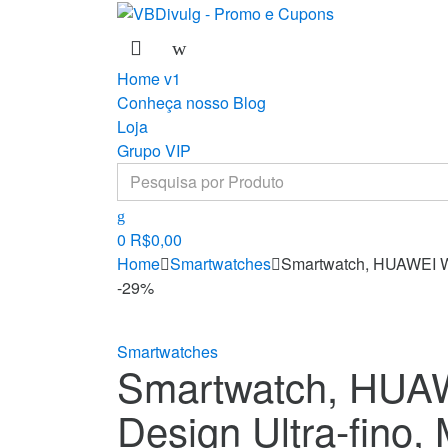
Skip
Skip
to
to
navigation
content
Home v1
Conheça nosso Blog
Loja
Grupo VIP
Search
for:
0
R$
0,00
Home
Smartwatches
Smartwatch, HUAWEI WA
-
29%
Smartwatches
Smartwatch, HUAW
Design Ultra-fino,