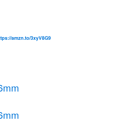
ttps://amzn.to/3xyV8G9
46mm
46mm