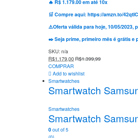
🔥 R$ 1.179.00 em até 10x
🛒 Compre aqui: https://amzn.to/42qtI
⚠️Oferta válida para hoje, 10/05/2023
✒️ Seja prime, primeiro mês é grátis e
SKU: n/a
R$
1.179,00
R$
1.399,99
COMPRAR
Add to wishlist
Smartwatches
Smartwatch Samsun
Smartwatches
Smartwatch Samsun
0
out of 5
(0)