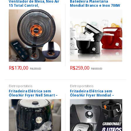
Ventilador de Mesa, Neo Air
Batedeira Planetária
15 Total Control,
Mondial Branco e Inox 700W
Preto/Laranja, 110v, Mallory
– Premium 12 Velocidades
R$
170,00
R$
259,00
R$
259,00
R$
559,90
Eletroportáteis
Eletroportáteis
Fritadeira Elétrica sem
Fritadeira Elétrica sem
Óleo/Air Fryer Nell Smart –
Óleo/Air Fryer Mondial –
Preta 2,4L com Timer
AFN-80-BI Preta e Inox 8L
com Timer