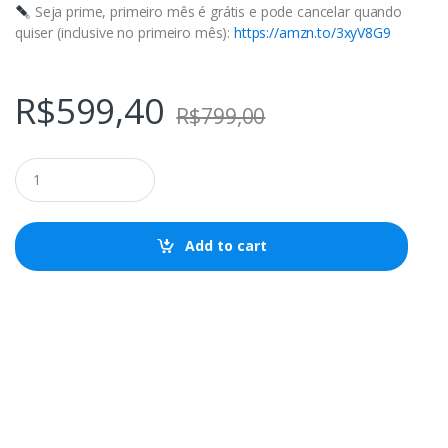
Seja prime, primeiro mês é grátis e pode cancelar quando
quiser (inclusive no primeiro mês):
https://amzn.to/3xyV8G9
R$
599,40
R$
799,00
Q
u
a
n
t
Add to cart
i
t
y