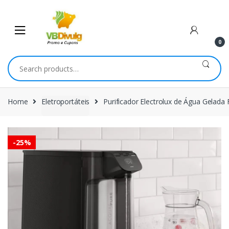
Skip
Skip
to
to
navigation
content
0
Search
for:
Home
Eletroportáteis
Purificador Electrolux de Água Gelada 
-
25%