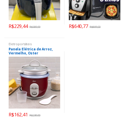
R$
229,44
R$
640,77
R$
309,99
R$
899,00
Eletroportáteis
Panela Elétrica de Arroz,
Vermelho, Oster
R$
162,41
R$
239,90