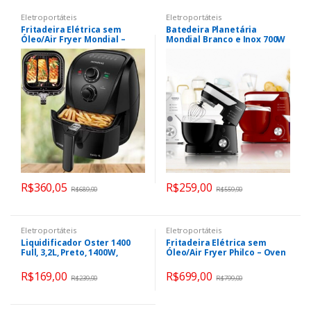
Eletroportáteis
Eletroportáteis
Fritadeira Elétrica sem
Batedeira Planetária
Óleo/Air Fryer Mondial –
Mondial Branco e Inox 700W
AFN-40-BF Preta com Timer
– Premium 12 Velocidades
R$
360,05
R$
259,00
R$
689,90
R$
559,90
Eletroportáteis
Eletroportáteis
Liquidificador Oster 1400
Fritadeira Elétrica sem
Full, 3,2L, Preto, 1400W,
Óleo/Air Fryer Philco – Oven
OLIQ610
PFR2200P Preto 3,5L com
Forno e Timer
R$
169,00
R$
699,00
R$
239,90
R$
799,00