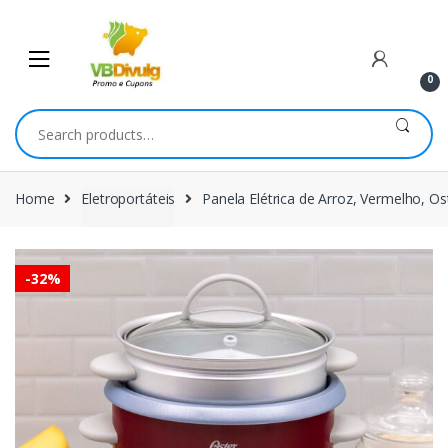
Skip
Skip
to
to
navigation
content
0
Search
for:
Home
Eletroportáteis
Panela Elétrica de Arroz, Vermelho, Os
-
32%