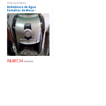
Eletroportáteis
Bebedouro de Água
Esmaltec de Mesa –
Refrigerado por
Compressor Stilo Black
EGM30
R$
487,34
R$
709,99