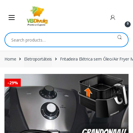
Skip
Skip
to
to
navigation
content
0
Search
for:
Home
Eletroportáteis
Fritadeira Elétrica sem Óleo/Air Frye
-
29%