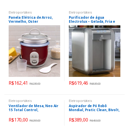
Eletroportáteis
Eletroportáteis
Panela Elétrica de Arroz,
Purificador de água
Vermelho, Oster
Electrolux – Gelada, Fria e
Natural Elétrico Touch
(PE11X)
R$
162,41
R$
619,46
R$
239,90
R$
839,00
Eletroportáteis
Eletroportáteis
Ventilador de Mesa, Neo Air
Aspirador de Pó Robô
15 Total Control,
Mondial, Pratic Clean, Bivolt,
Preto/Laranja, 110v, Mallory
Cinza/Preto, 30W – RB-11
R$
170,00
R$
389,00
R$
259,00
R$
453,00