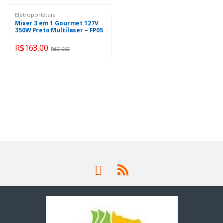
Eletroportáteis
Mixer 3 em 1 Gourmet 127V
350W Preto Multilaser – FP05
R$
163,00
R$
216,85