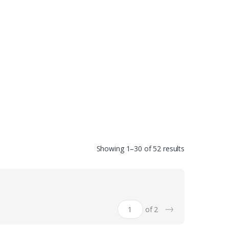
Showing 1–30 of 52 results
→
of 2