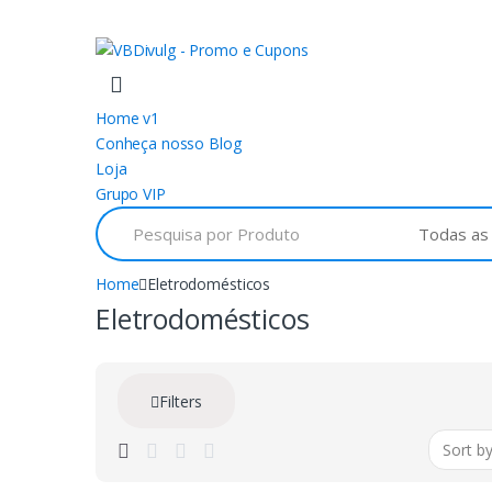
Skip
Skip
to
to
navigation
content
Home v1
Conheça nosso Blog
Loja
Grupo VIP
Search
for:
Home
Eletrodomésticos
Eletrodomésticos
Filters