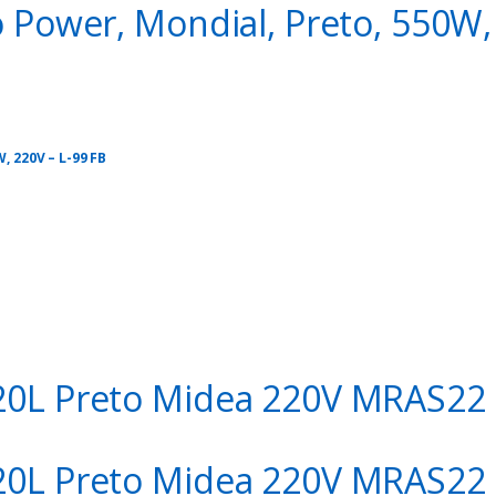
o Power, Mondial, Preto, 550W,
, 220V – L-99 FB
o encerrar a qualquer momento!!!
celar quando quiser (inclusive no primeiro mês):
https://amzn.to/3xyV8
20L Preto Midea 220V MRAS22
20L Preto Midea 220V MRAS22