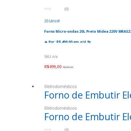
(0)
0
o
20 Litros❗️
u
t
o
Forno Micro-ondas 20L Preto Midea 220V MRAS2
f
5
🔥 Por: R$ 499,00 em até 9x
⚠️Oferta válida para hoje, 28/12/2023, podendo
SKU: n/a
✒️ Seja prime, primeiro mês é grátis e pode can
R$
499,00
R$
549,00
Eletrodomésticos
Forno de Embutir E
Eletrodomésticos
Forno de Embutir E
(0)