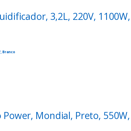
uidificador, 3,2L, 220V, 1100W
W, Branco
o encerrar a qualquer momento!!!
celar quando quiser (inclusive no primeiro mês):
https://amzn.to/3xyV8
o Power, Mondial, Preto, 550W,