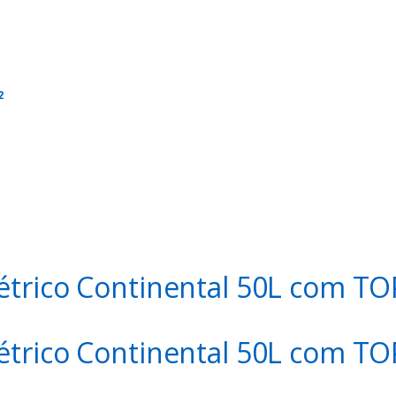
2
 encerrar a qualquer momento!!!
celar quando quiser (inclusive no primeiro mês):
https://amzn.to/3xyV8
létrico Continental 50L com T
létrico Continental 50L com T