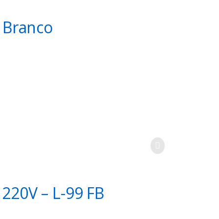
, Branco
G9
 220V – L-99 FB