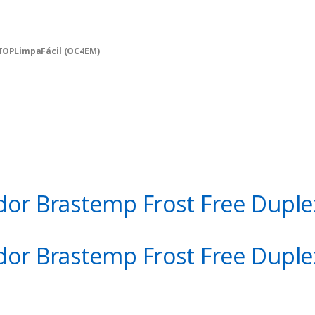
 TOPLimpaFácil (OC4EM)
o encerrar a qualquer momento!!!
ador Brastemp Frost Free Dupl
ador Brastemp Frost Free Dupl