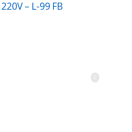
 220V – L-99 FB
G9