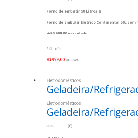
0
o
Forno de embutir 50 Litros ♨️
u
t
o
Forno de Embutir Elétrico Continental 50L com
f
5
🔥R$ 999,00 parcelado
🗓 Oferta válida para hoje, 26/12/2023, podend
SKU: n/a
R$
999,00
R$
1.184,90
Eletrodomésticos
Geladeira/Refriger
Eletrodomésticos
Geladeira/Refriger
(0)
0
o