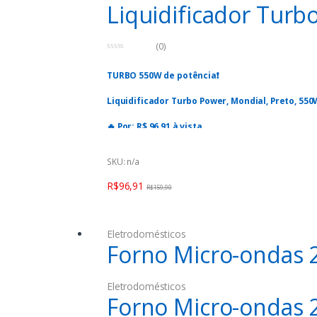
Liquidificador Turb
(0)
0
o
TURBO 550W de potência❗️
u
t
o
Liquidificador Turbo Power, Mondial, Preto, 550W
f
5
🔥 Por: R$ 96,91 à vista
⚠️ Oferta válida para hoje, 28/12/2023, podend
SKU: n/a
✒️ Seja prime, primeiro mês é grátis e pode can
R$
96,91
R$
159,90
Eletrodomésticos
Forno Micro-ondas 
Eletrodomésticos
Forno Micro-ondas 