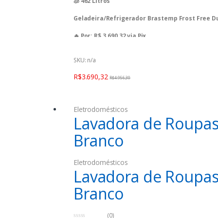
🧊 462 Litros
u
t
o
Geladeira/Refrigerador Brastemp Frost Free D
f
5
🔥 Por: R$ 3.690,32 via Pix
🔥 Por: R$ 3.884,55 em até 10x
SKU: n/a
🗓 Oferta válida para hoje, 20/12/2023, podend
R$
3.690,32
R$
4.956,30
Eletrodomésticos
Lavadora de Roupas
Branco
Eletrodomésticos
Lavadora de Roupas
Branco
(0)