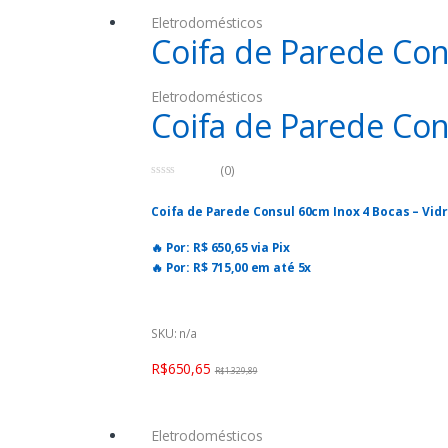
Eletrodomésticos
Coifa de Parede Con
Eletrodomésticos
Coifa de Parede Con
(0)
0
o
Coifa de Parede Consul 60cm Inox 4 Bocas – Vid
u
t
o
🔥 Por: R$ 650,65 via Pix
f
5
🔥 Por: R$ 715,00 em até 5x
🔖 *Use o cupom:* CUPOMSALDAO30
SKU: n/a
🛒 Compre aqui:
https://magazineluiza.onelink
R$
650,65
R$
1.329,89
⚠️ Oferta válida para hoje, 14/08/2025, podend
Eletrodomésticos