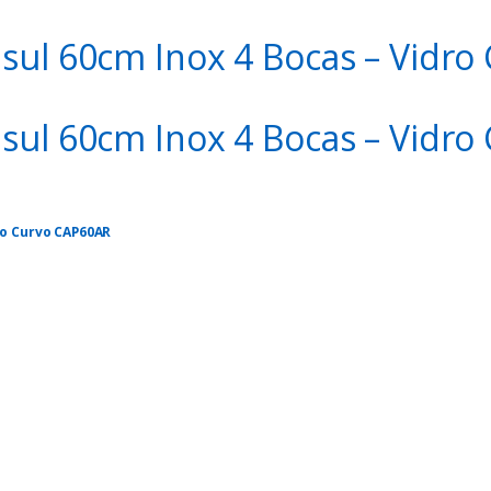
sul 60cm Inox 4 Bocas – Vidr
sul 60cm Inox 4 Bocas – Vidr
ro Curvo CAP60AR
.me/589508454/gtkw5f5t
o encerrar a qualquer momento!!!