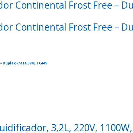
dor Continental Frost Free – D
dor Continental Frost Free – D
– Duplex Prata 394L TC44S
.me/589508454/3vcqdzkl
o encerrar a qualquer momento!!!
uidificador, 3,2L, 220V, 1100W