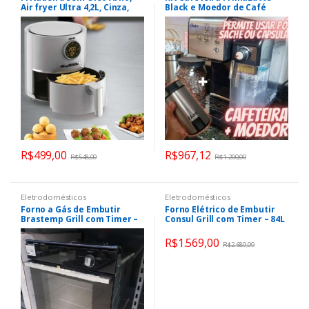
Air fryer Ultra 4,2L, Cinza,
Black e Moedor de Café
220V
Oster
R$
499,00
R$
967,12
R$
548,00
R$
1.200,00
Eletrodomésticos
Eletrodomésticos
Forno a Gás de Embutir
Forno Elétrico de Embutir
Brastemp Grill com Timer –
Consul Grill com Timer – 84L
Touch 78L Preto BOA84AE
Preto e Prata COB84AR
R$
1.569,00
R$
2.689,99