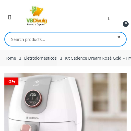
Skip
Skip
to
to
navigation
content
0
Search
for:
Home
Eletrodomésticos
Kit Cadence Dream Rosé Gold – Frit
-
2%