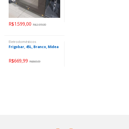
R$
1.599,00
R$
2.519,00
Eletrodomésticos
Frigobar, 45L, Branco, Midea
R$
669,99
R$
869,99