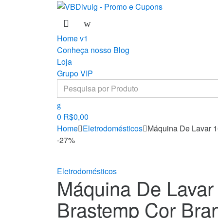
Skip
Skip
to
to
navigation
content
Home v1
Conheça nosso Blog
Loja
Grupo VIP
Search
for:
0
R$
0,00
Home
Eletrodomésticos
Máquina De Lavar 1
-
27%
Eletrodomésticos
Máquina De Lavar
Brastemp Cor Bra