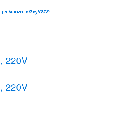
ttps://amzn.to/3xyV8G9
a, 220V
a, 220V