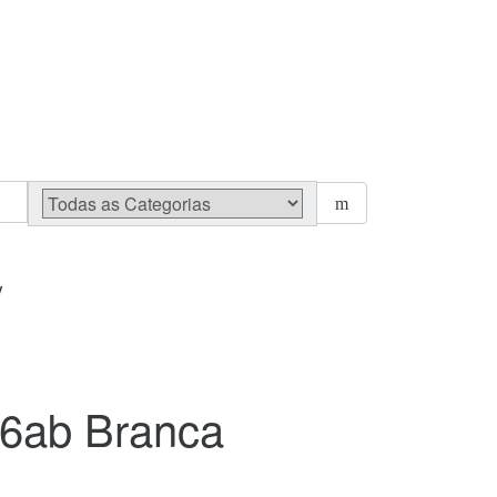
V
16ab Branca