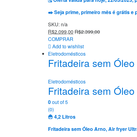
✒️ Seja prime, primeiro mês é grátis e
SKU: n/a
R$
2.099,00
R$
2.399,00
COMPRAR
Add to wishlist
Eletrodomésticos
Fritadeira sem Óleo 
Eletrodomésticos
Fritadeira sem Óleo 
0
out of 5
(0)
🍟 4,2 Litros
Fritadeira sem Óleo Arno, Air fryer Ult