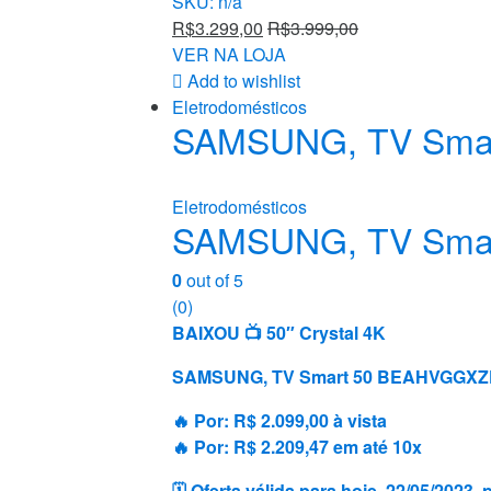
SKU: n/a
R$
3.299,00
R$
3.999,00
VER NA LOJA
Add to wishlist
Eletrodomésticos
SAMSUNG, TV Sma
Eletrodomésticos
SAMSUNG, TV Sma
0
out of 5
(0)
BAIXOU 📺 50″ Crystal 4K
SAMSUNG, TV Smart 50 BEAHVGGX
🔥 Por: R$ 2.099,00 à vista
🔥 Por: R$ 2.209,47 em até 10x
🗓 Oferta válida para hoje, 22/05/2023