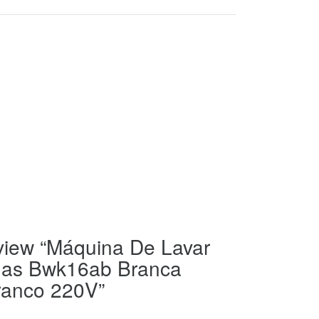
review “Máquina De Lavar
has Bwk16ab Branca
ranco 220V”