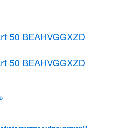
rt 50 BEAHVGGXZD
rt 50 BEAHVGGXZD
ZD
, podendo encerrar a qualquer momento!!!