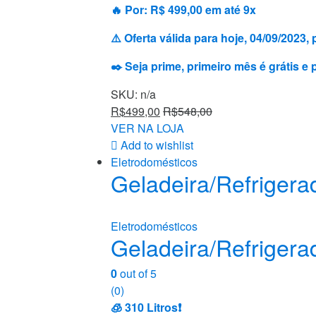
🔥 Por: R$ 499,00 em até 9x
⚠️ Oferta válida para hoje, 04/09/202
✒️ Seja prime, primeiro mês é grátis e
SKU: n/a
R$
499,00
R$
548,00
VER NA LOJA
Add to wishlist
Eletrodomésticos
Geladeira/Refrigera
Eletrodomésticos
Geladeira/Refrigera
0
out of 5
(0)
🧊 310 Litros❗️