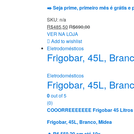
✒️ Seja prime, primeiro mês é grátis e
SKU: n/a
R$
485,50
R$
690,00
VER NA LOJA
Add to wishlist
Eletrodomésticos
Frigobar, 45L, Bran
Eletrodomésticos
Frigobar, 45L, Bran
0
out of 5
(0)
COOORREEEEEEE Frigobar 45 Litro
Frigobar, 45L, Branco, Midea
🔥 R$ 559,20 em até 10x