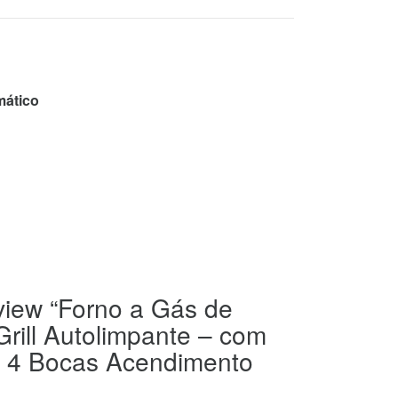
mático
review “Forno a Gás de
rill Autolimpante – com
p 4 Bocas Acendimento