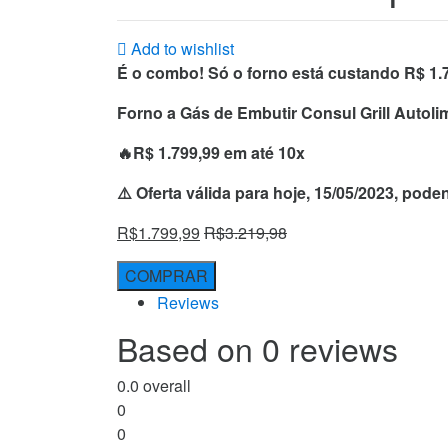
Add to wishlist
É o combo! Só o forno está custando R$ 1.
Forno a Gás de Embutir Consul Grill Auto
🔥R$ 1.799,99 em até 10x
⚠️ Oferta válida para hoje, 15/05/2023, pod
R$
1.799,99
R$
3.219,98
COMPRAR
Reviews
Based on 0 reviews
0.0
overall
0
0