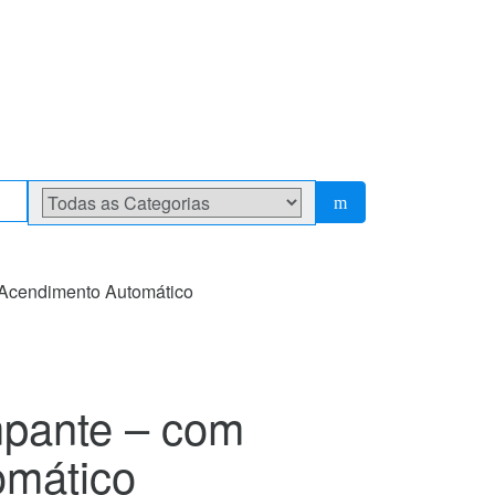
s Acendimento Automático
mpante – com
omático