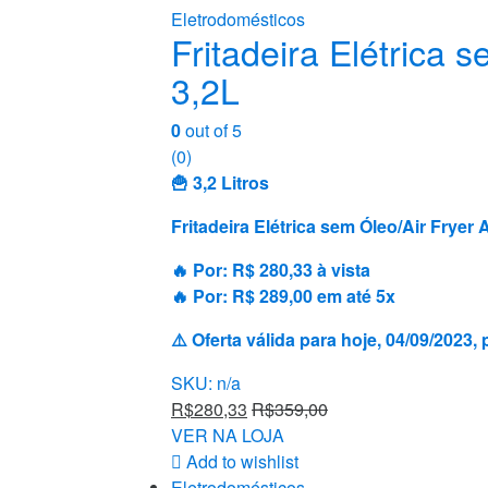
Eletrodomésticos
Fritadeira Elétrica
3,2L
0
out of 5
(0)
🍟 3,2 Litros
Fritadeira Elétrica sem Óleo/Air Fryer
🔥 Por: R$ 280,33 à vista
🔥 Por: R$ 289,00 em até 5x
⚠️ Oferta válida para hoje, 04/09/202
SKU: n/a
R$
280,33
R$
359,00
VER NA LOJA
Add to wishlist
Eletrodomésticos