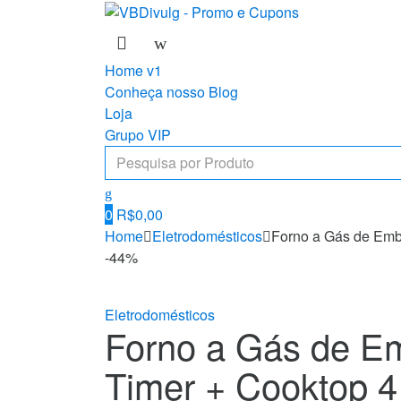
Skip
Skip
to
to
navigation
content
Home v1
Conheça nosso Blog
Loja
Grupo VIP
Search
for:
0
R$
0,00
Home
Eletrodomésticos
Forno a Gás de Embu
-
44%
Eletrodomésticos
Forno a Gás de Em
Timer + Cooktop 