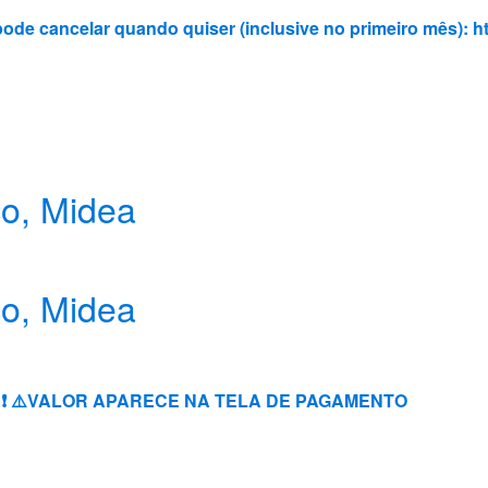
 pode cancelar quando quiser (inclusive no primeiro mês):
h
co, Midea
co, Midea
s ❗️ ⚠️VALOR APARECE NA TELA DE PAGAMENTO