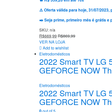
⚠️ Oferta válida para hoje, 31/07/202
✒️ Seja prime, primeiro mês é grátis e
SKU: n/a
R$
669,99
R$
869,99
VER NA LOJA
Add to wishlist
Eletrodomésticos
2022 Smart TV LG 
GEFORCE NOW Thin
Eletrodomésticos
2022 Smart TV LG 
GEFORCE NOW Thin
0
out of 5