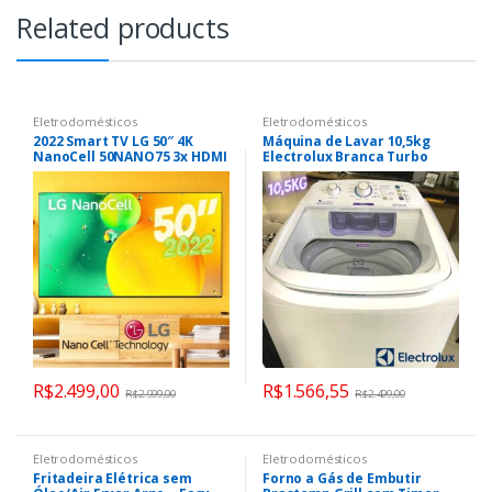
Related products
Eletrodomésticos
Eletrodomésticos
2022 Smart TV LG 50″ 4K
Máquina de Lavar 10,5kg
NanoCell 50NANO75 3x HDMI
Electrolux Branca Turbo
2.0 Nvidia GEFORCE NOW
Economia, Jet&Clean e Filtro
ThinQAI Smart Magic Google
Fiapos (LAC11)
Alexa
R$
2.499,00
R$
1.566,55
R$
2.999,00
R$
2.499,00
Eletrodomésticos
Eletrodomésticos
Fritadeira Elétrica sem
Forno a Gás de Embutir