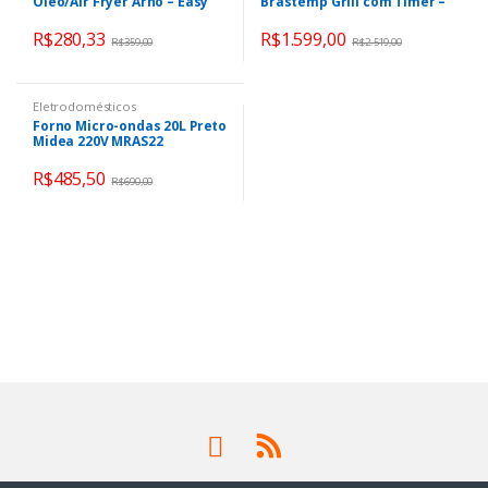
Óleo/Air Fryer Arno – Easy
Brastemp Grill com Timer –
Fry Preta com Timer 3,2L
Touch 78L Preto BOA84AE
R$
280,33
R$
1.599,00
R$
359,00
R$
2.519,00
Eletrodomésticos
Forno Micro-ondas 20L Preto
Midea 220V MRAS22
R$
485,50
R$
690,00