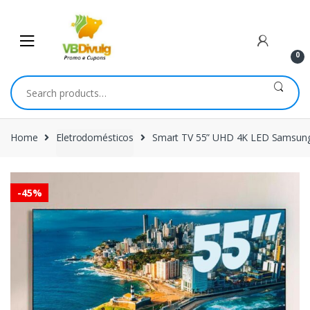
Skip
Skip
to
to
navigation
content
0
Search
for:
Home
Eletrodomésticos
Smart TV 55” UHD 4K LED Samsung
-
45%