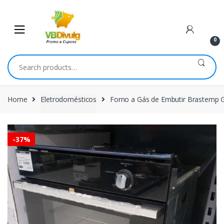
Skip
Skip
to
to
navigation
content
0
Search
for:
Home
Eletrodomésticos
Forno a Gás de Embutir Brastemp 
-
37%