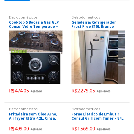
Eletrodomésticos
Eletrodomésticos
Cooktop 5 Bocas a Gás GLP
Geladeira/Refrigerador
Consul Vidro Temperado –
Frost Free 310L Branco
Preto Acendimento
Electrolux (TF39)
Automático Facilite CD075AE
R$
474,05
R$
2.279,05
R$
899,99
R$
3.489,00
Eletrodomésticos
Eletrodomésticos
Fritadeira sem Óleo Arno,
Forno Elétrico de Embutir
Air fryer Ultra 4,2L, Cinza,
Consul Grill com Timer – 84L
220V
Preto e Prata COB84AR
R$
499,00
R$
1.569,00
R$
548,00
R$
2.689,99