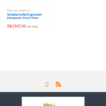
Eletrodomésticos
Geladeira/Refrigerador
Panasonic Frost Free –
Inverse Black Glass 397L NR-
BB41GV1BA
R$
3.947,06
R$
5.199,00