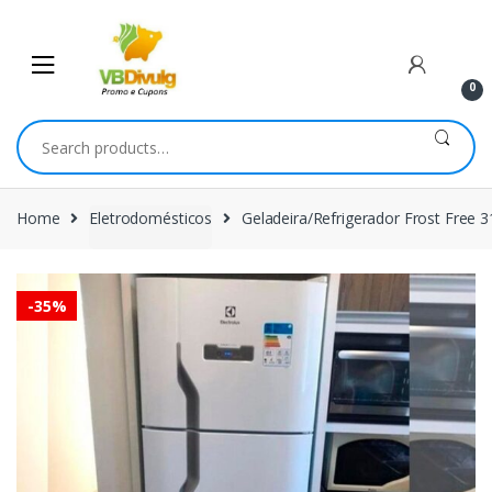
Skip
Skip
to
to
navigation
content
0
Search
for:
Home
Eletrodomésticos
Geladeira/Refrigerador Frost Free 3
-
35%