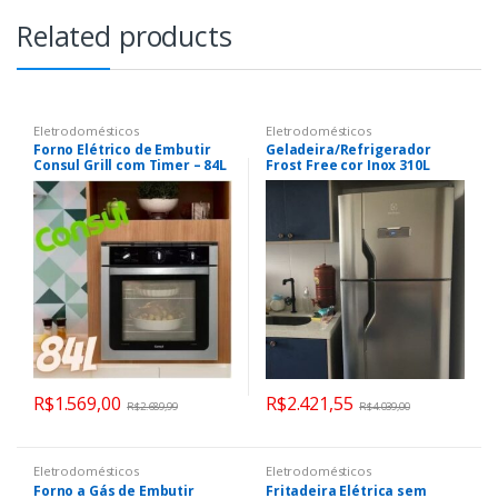
Related products
Eletrodomésticos
Eletrodomésticos
Forno Elétrico de Embutir
Geladeira/Refrigerador
Consul Grill com Timer – 84L
Frost Free cor Inox 310L
Preto e Prata COB84AR
Electrolux (TF39S)
R$
1.569,00
R$
2.421,55
R$
2.689,99
R$
4.039,00
Eletrodomésticos
Eletrodomésticos
Forno a Gás de Embutir
Fritadeira Elétrica sem