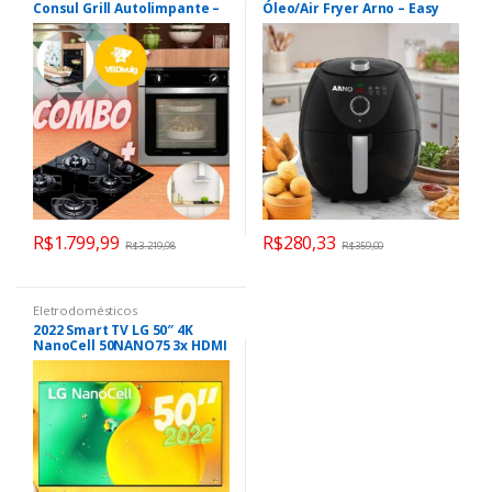
Consul Grill Autolimpante –
Óleo/Air Fryer Arno – Easy
com Timer + Cooktop 4
Fry Preta com Timer 3,2L
Bocas Acendimento
Automático
R$
1.799,99
R$
280,33
R$
3.219,98
R$
359,00
Eletrodomésticos
2022 Smart TV LG 50″ 4K
NanoCell 50NANO75 3x HDMI
2.0 Nvidia GEFORCE NOW
ThinQAI Smart Magic Google
Alexa