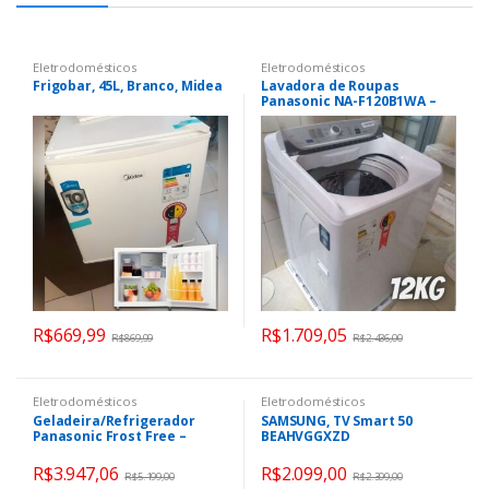
Eletrodomésticos
Eletrodomésticos
Frigobar, 45L, Branco, Midea
Lavadora de Roupas
Panasonic NA-F120B1WA –
12Kg Cesto Inox 8
Programas de Lavagem
Branca
R$
669,99
R$
1.709,05
R$
869,99
R$
2.436,00
Eletrodomésticos
Eletrodomésticos
Geladeira/Refrigerador
SAMSUNG, TV Smart 50
Panasonic Frost Free –
BEAHVGGXZD
Inverse Black Glass 397L NR-
BB41GV1BA
R$
3.947,06
R$
2.099,00
R$
5.199,00
R$
2.399,00