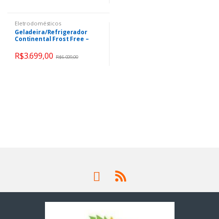
Eletrodomésticos
Geladeira/Refrigerador
Continental Frost Free –
Duplex 472L + Micro-ondas
21L Branco MC21B
R$
3.699,00
R$
6.009,00