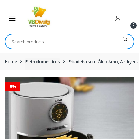
Skip
Skip
to
to
navigation
content
0
Search
for:
Home
Eletrodomésticos
Fritadeira sem Óleo Arno, Air fryer 
-
9%