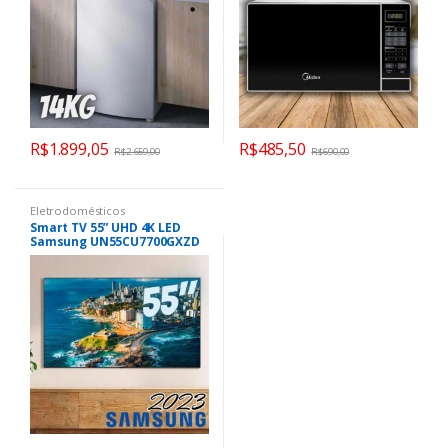
R$
1.899,05
R$
485,50
R$
2.659,00
R$
690,00
Eletrodomésticos
Smart TV 55” UHD 4K LED
Samsung UN55CU7700GXZD
– VA Wi-Fi Bluetooth com
Alexa 3 HDMI Nova Linha