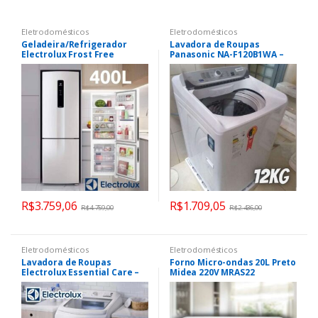
Eletrodomésticos
Eletrodomésticos
Geladeira/Refrigerador
Lavadora de Roupas
Electrolux Frost Free
Panasonic NA-F120B1WA –
12Kg Cesto Inox 8
Programas de Lavagem
Branca
R$
3.759,06
R$
1.709,05
R$
4.759,00
R$
2.436,00
Eletrodomésticos
Eletrodomésticos
Lavadora de Roupas
Forno Micro-ondas 20L Preto
Electrolux Essential Care –
Midea 220V MRAS22
14Kg Cesto Inox 11
Programas de Lavagem
Branca