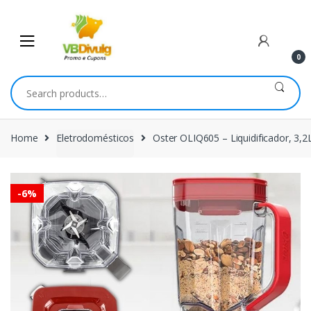
Skip
Skip
to
to
navigation
content
0
Search
for:
Home
Eletrodomésticos
Oster OLIQ605 – Liquidificador, 3,
-
6%