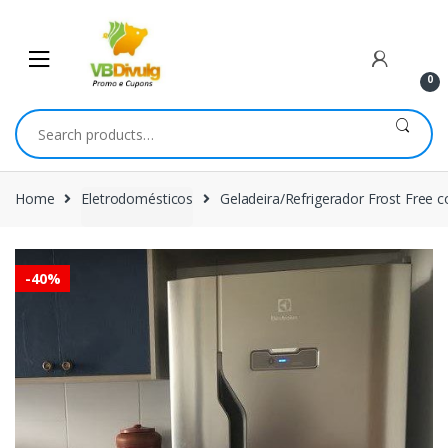
Skip
Skip
to
to
navigation
content
0
Search
for:
Home
Eletrodomésticos
Geladeira/Refrigerador Frost Free c
-
40%