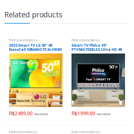
Related products
Eletrodomésticos
Eletrodomésticos
2022 Smart TV LG 50″ 4K
Smart TV Philco 50″
NanoCell 50NANO75 3x HDMI
PTV50G70SBLSG Ultra HD 4K
2.0 Nvidia GEFORCE NOW
Tela Infinita Quadcore e
ThinQAI Smart Magic Google
App Store
Alexa
R$
2.499,00
R$
1.999,00
R$
2.999,00
R$
2.149,90
Eletrodomésticos
Eletrodomésticos