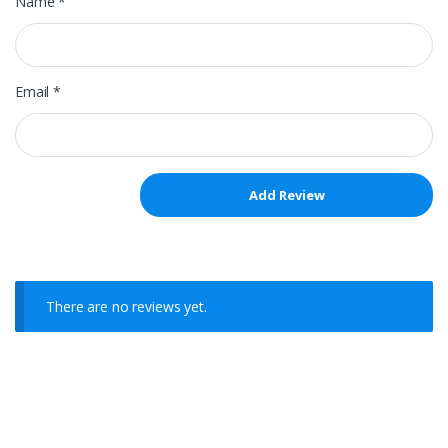
Name
*
Email
*
There are no reviews yet.