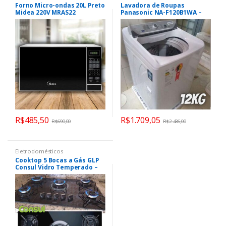
Forno Micro-ondas 20L Preto
Lavadora de Roupas
Midea 220V MRAS22
Panasonic NA-F120B1WA –
12Kg Cesto Inox 8
Programas de Lavagem
Branca
R$
485,50
R$
1.709,05
R$
690,00
R$
2.436,00
Eletrodomésticos
Cooktop 5 Bocas a Gás GLP
Consul Vidro Temperado –
Preto Acendimento
Automático Facilite CD075AE