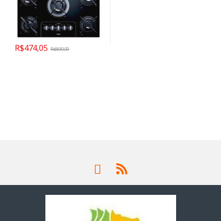
R$
474,05
R$
899,99