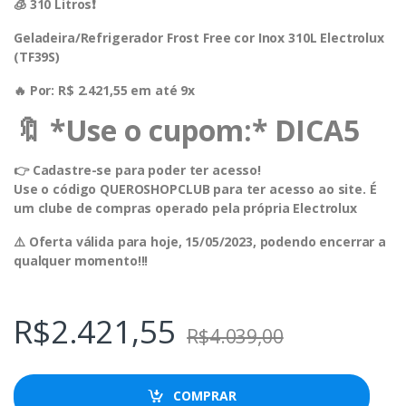
🧊 310 Litros❗️
Geladeira/Refrigerador Frost Free cor Inox 310L Electrolux
(TF39S)
🔥 Por: R$ 2.421,55 em até 9x
🔖 *Use o cupom:* DICA5
👉 Cadastre-se para poder ter acesso!
Use o código QUEROSHOPCLUB para ter acesso ao site. É
um clube de compras operado pela própria Electrolux
⚠️ Oferta válida para hoje, 15/05/2023, podendo encerrar a
qualquer momento!!!
R$
2.421,55
R$
4.039,00
COMPRAR