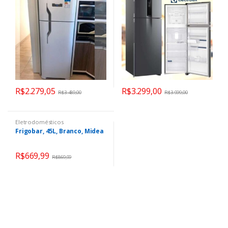
R$
2.279,05
R$
3.299,00
R$
3.489,00
R$
3.999,00
Eletrodomésticos
Frigobar, 45L, Branco, Midea
R$
669,99
R$
869,99