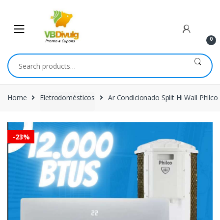
Skip
Skip
to
to
navigation
content
0
Search
for:
Home
Eletrodomésticos
Ar Condicionado Split Hi Wall Phi
-
23%