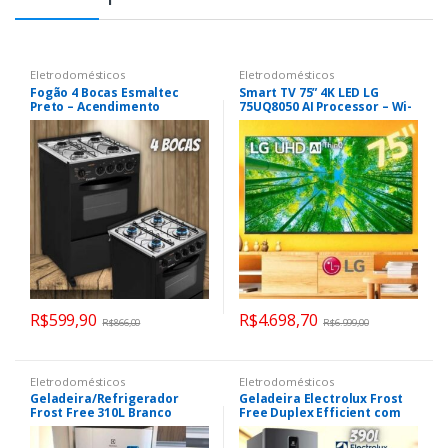
Eletrodomésticos
Eletrodomésticos
Fogão 4 Bocas Esmaltec
Smart TV 75” 4K LED LG
Preto – Acendimento
75UQ8050 AI Processor – Wi-
Automático Caribe
Fi Bluetooth HDR Alexa
Google Assistente 3 HDMI
R$
599,90
R$
4.698,70
R$
866,00
R$
6.999,00
Eletrodomésticos
Eletrodomésticos
Geladeira/Refrigerador
Geladeira Electrolux Frost
Frost Free 310L Branco
Free Duplex Efficient com
Electrolux (TF39)
Autosense Cor Black Inox
Look 390l (IF43B) 220v