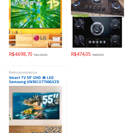
R$
4.698,70
R$
474,05
R$
6.999,00
R$
899,99
Eletrodomésticos
Smart TV 55” UHD 4K LED
Samsung UN55CU7700GXZD
– VA Wi-Fi Bluetooth com
Alexa 3 HDMI Nova Linha