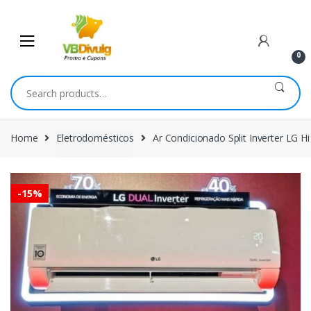
Skip
Skip
to
to
navigation
content
0
Search
for:
Home
Eletrodomésticos
Ar Condicionado Split Inverter LG
-
15%