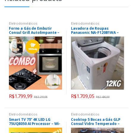
Eletrodomésticos
Eletrodomésticos
Forno a Gás de Embutir
Lavadora de Roupas
Consul Grill Autolimpante –
Panasonic NA-F120B1WA –
com Timer + Cooktop 4
12Kg Cesto Inox 8
Bocas Acendimento
Programas de Lavagem
Automático
Branca
R$
1.799,99
R$
1.709,05
R$
3.219,98
R$
2.436,00
Eletrodomésticos
Eletrodomésticos
Smart TV 75” 4K LED LG
Cooktop 5 Bocas a Gás GLP
75UQ8050 AI Processor – Wi-
Consul Vidro Temperado –
Fi Bluetooth HDR Alexa
Preto Acendimento
Google Assistente 3 HDMI
Automático Facilite CD075AE