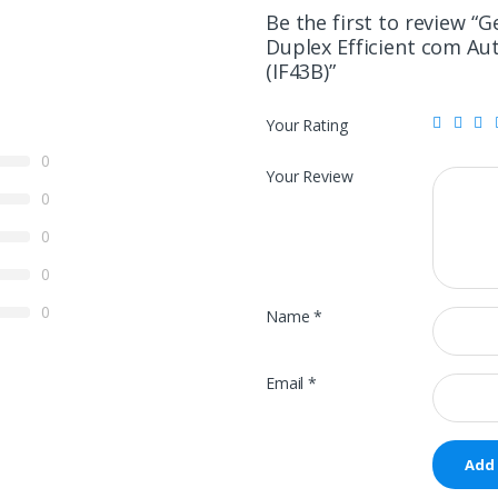
Be the first to review “G
Duplex Efficient com Au
(IF43B)”
Your Rating
0
Your Review
0
0
0
0
Name
*
Email
*