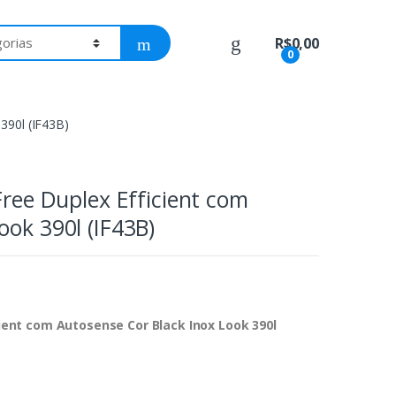
R$
0,00
0
 390l (IF43B)
Free Duplex Efficient com
ook 390l (IF43B)
cient com Autosense Cor Black Inox Look 390l