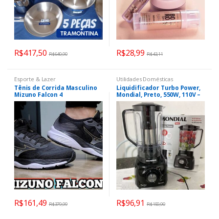
R$
417,50
R$
28,99
R$
640,90
R$
43,11
Esporte & Lazer
Utilidades Domésticas
Tênis de Corrida Masculino
Liquidificador Turbo Power,
Mizuno Falcon 4
Mondial, Preto, 550W, 110V –
L-99 FB
R$
161,49
R$
96,91
R$
379,99
R$
159,90