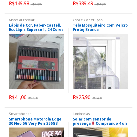
R$
149,98
R$
389,49
R$
159,97
R$
649,99
Material Escolar
Casa e Construção
Lápis de Cor, Faber-Castell,
Tela Mosquiteiro Com Velcro
EcoLápis Supersoft, 24 Cores
Protej Branca
R$
41,00
R$
25,90
R$
51,30
R$
34,90
Smartphones
luminárias
Smartphone Motorola Edge
Solar com sensor de
30 Neo 5G Very Peri 256GB
presença
Comprando 4 un
8GB RAM
o frete é grátis