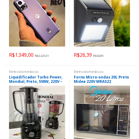
R$
1.349,00
R$
26,39
R$
2.221,11
R$
32,99
Eletrodomésticos
Eletrodomésticos
Liquidificador Turbo Power,
Forno Micro-ondas 20L Preto
Mondial, Preto, 550W, 220V –
Midea 220V MRAS22
L-99 FB