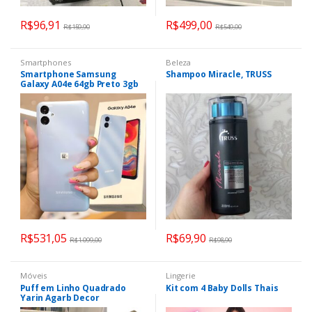
R$
96,91
R$
499,00
R$
159,90
R$
549,00
Smartphones
Beleza
Smartphone Samsung
Shampoo Miracle, TRUSS
Galaxy A04e 64gb Preto 3gb
Ram
R$
531,05
R$
69,90
R$
1.099,00
R$
98,90
Móveis
Lingerie
Puff em Linho Quadrado
Kit com 4 Baby Dolls Thais
Yarin Agarb Decor