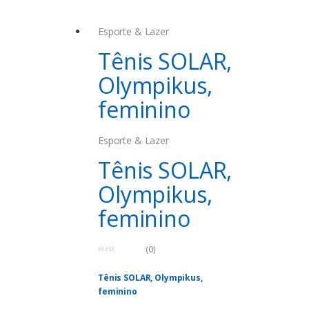
Esporte & Lazer
Tênis SOLAR,
Olympikus,
feminino
Esporte & Lazer
Tênis SOLAR,
Olympikus,
feminino
(0)
0
o
Tênis SOLAR, Olympikus,
u
t
feminino
o
f