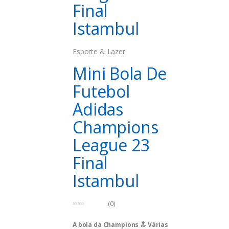
Final
Istambul
Esporte & Lazer
Mini Bola De
Futebol
Adidas
Champions
League 23
Final
Istambul
(0)
0
o
A bola da Champions 🔝 Várias
u