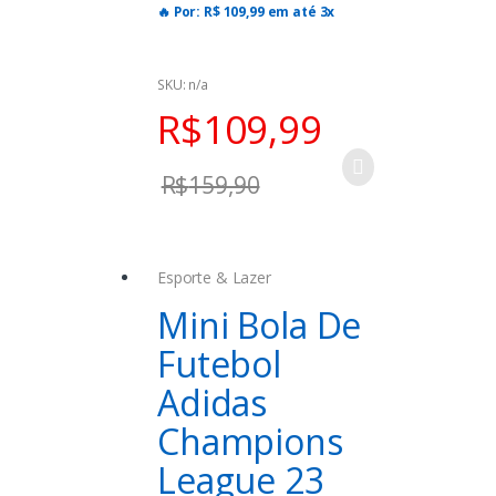
5
🔥 Por: R$ 109,99 em até 3x
⚠️ Oferta válida para hoje,
15/05/2023, podendo encerrar a
SKU: n/a
qualquer momento!!!
R$
109,99
✒️ Seja prime, primeiro mês é
grátis e pode cancelar quando
R$
159,90
quiser (inclusive no primeiro
mês):
https://amzn.to/3xyV8G9
Esporte & Lazer
Mini Bola De
Futebol
Adidas
Champions
League 23