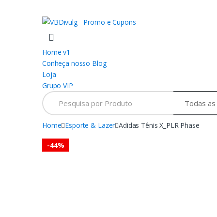
Skip
Skip
to
to
navigation
content
Home v1
Conheça nosso Blog
Loja
Grupo VIP
Search
for:
Home
Esporte & Lazer
Adidas Tênis X_PLR Phase
-
44%