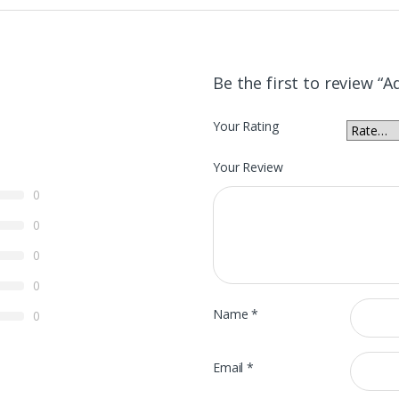
Be the first to review “
Your Rating
Your Review
0
0
0
0
Name
*
0
Email
*