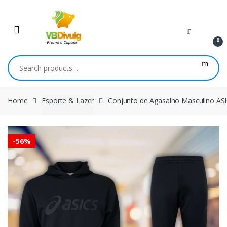
Skip
Skip
to
to
navigation
content
0
Search
for:
Home
Esporte & Lazer
Conjunto de Agasalho Masculino AS
-
56%