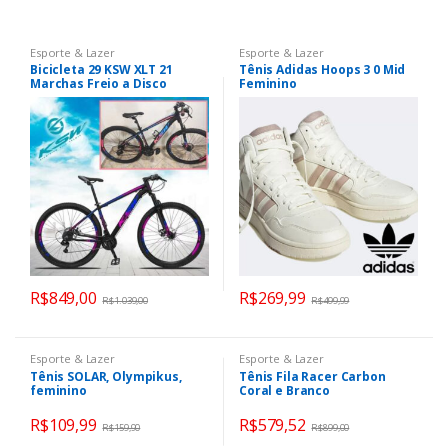
Esporte & Lazer
Esporte & Lazer
Bicicleta 29 KSW XLT 21
Tênis Adidas Hoops 3 0 Mid
Marchas Freio a Disco
Feminino
Quadro Alumínio MTB
R$
849,00
R$
269,99
R$
1.039,00
R$
499,99
Esporte & Lazer
Esporte & Lazer
Tênis SOLAR, Olympikus,
Tênis Fila Racer Carbon
feminino
Coral e Branco
R$
109,99
R$
579,52
R$
159,90
R$
899,00