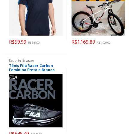
R$
59,99
R$
1.169,89
R$
149,99
R$
1.999,00
Esporte & Lazer
Tênis Fila Racer Carbon
Feminino Preto e Branco
R$
546,40