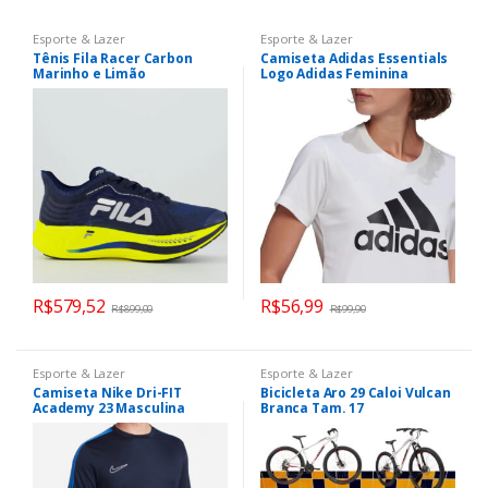
Esporte & Lazer
Esporte & Lazer
Tênis Fila Racer Carbon
Camiseta Adidas Essentials
Marinho e Limão
Logo Adidas Feminina
R$
579,52
R$
56,99
R$
899,00
R$
99,90
Esporte & Lazer
Esporte & Lazer
Camiseta Nike Dri-FIT
Bicicleta Aro 29 Caloi Vulcan
Academy 23 Masculina
Branca Tam. 17