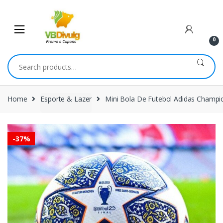
Skip
Skip
to
to
navigation
content
0
Search
for:
Home
Esporte & Lazer
Mini Bola De Futebol Adidas Champio
-
37%