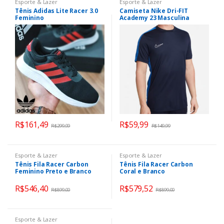
Esporte & Lazer
Esporte & Lazer
Tênis Adidas Lite Racer 3.0
Camiseta Nike Dri-FIT
Feminino
Academy 23 Masculina
R$
161,49
R$
59,99
R$
299,99
R$
149,99
Esporte & Lazer
Esporte & Lazer
Tênis Fila Racer Carbon
Tênis Fila Racer Carbon
Feminino Preto e Branco
Coral e Branco
R$
546,40
R$
579,52
R$
899,00
R$
899,00
Esporte & Lazer