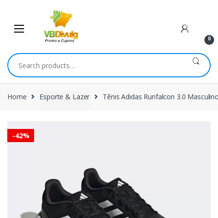
Skip
Skip
to
to
navigation
content
0
Search
for:
Home
Esporte & Lazer
Tênis Adidas Runfalcon 3.0 Masculin
-
42%