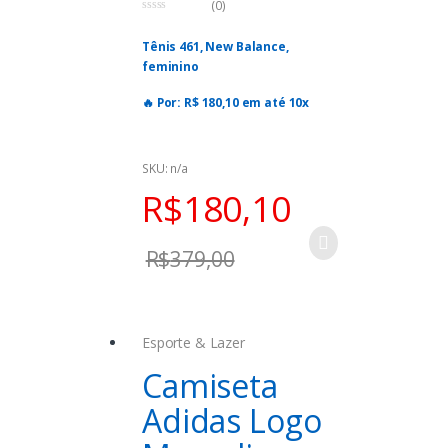
(0)
0
o
Tênis 461, New Balance,
u
t
feminino
o
f
5
🔥 Por: R$ 180,10 em até 10x
🗓 Oferta válida para hoje,
19/09/2022, podendo encerrar a
SKU: n/a
qualquer momento!!!
R$
180,10
✒️ Seja prime, primeiro mês é
grátis e pode cancelar quando
R$
379,00
quiser (inclusive no primeiro
mês):
https://amzn.to/3xyV8G9
Esporte & Lazer
Camiseta
Adidas Logo