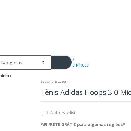
0
R$
0,00
minino
Esporte & Lazer
Tênis Adidas Hoops 3 0 Mi
Add to wishlist
*🚛 FRETE GRÁTIS para algumas regiões*