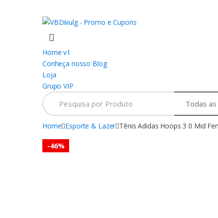
Skip
Skip
to
to
navigation
content
Home v1
Conheça nosso Blog
Loja
Grupo VIP
Search
for:
Home
Esporte & Lazer
Tênis Adidas Hoops 3 0 Mid Fe
-
46%