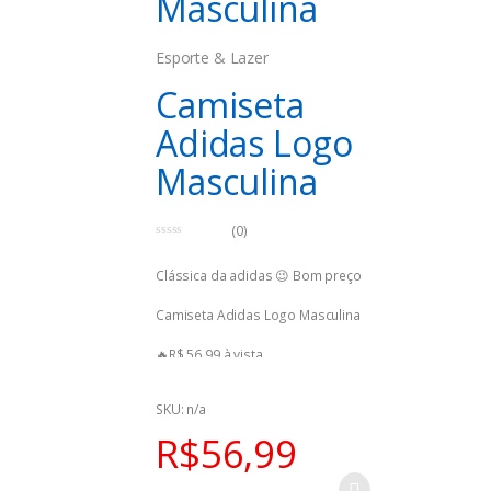
Masculina
Esporte & Lazer
Camiseta
Adidas Logo
Masculina
(0)
0
o
Clássica da adidas 😉 Bom preço
u
t
o
Camiseta Adidas Logo Masculina
f
5
🔥R$ 56,99 à vista
🛒Compre aqui:
SKU: n/a
https://bit.ly/3Bs0Qh9
R$
56,99
⚠️ Oferta válida para hoje,
15/05/2023, podendo encerrar a