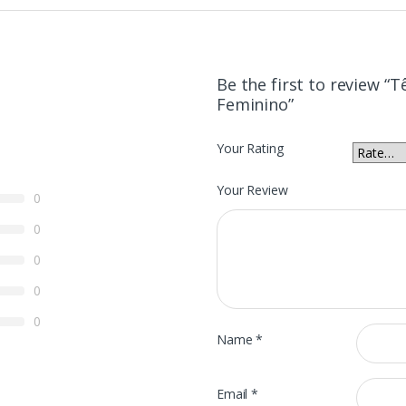
Be the first to review “
Feminino”
Your Rating
Your Review
0
0
0
0
0
Name
*
Email
*