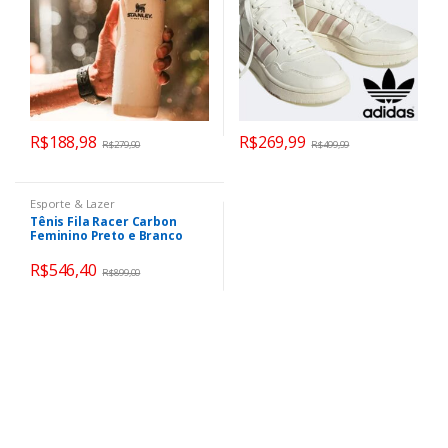
R$
188,98
R$
269,99
R$
279,90
R$
499,99
Esporte & Lazer
Tênis Fila Racer Carbon
Feminino Preto e Branco
R$
546,40
R$
899,00