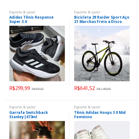
Esporte & Lazer
Esporte & Lazer
Adidas Tênis Response
Bicicleta 29 Raider Sport Aço
Super 3.0
21 Marchas Freio a Disco
R$
299,99
R$
641,52
R$
599,00
R$
1.499,00
Esporte & Lazer
Esporte & Lazer
Garrafa Switchback
Tênis Adidas Hoops 3 0 Mid
Stanley|473ml
Feminino