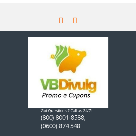
Got Questions ? Call us 24/7!
(800) 8001-8588,
(0600) 874 548