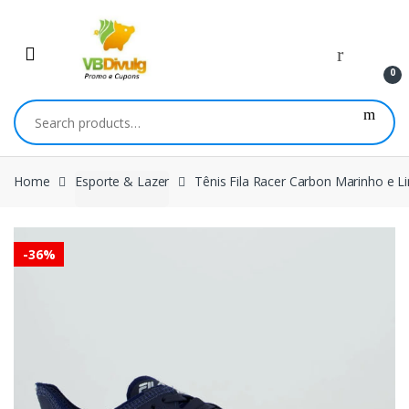
Skip
Skip
to
to
navigation
content
0
Search
for:
Home
Esporte & Lazer
Tênis Fila Racer Carbon Marinho e 
-
36%