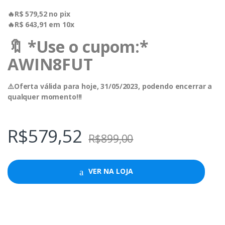
🔥R$ 579,52 no pix
🔥R$ 643,91 em 10x
🔖 *Use o cupom:*
AWIN8FUT
⚠️Oferta válida para hoje, 31/05/2023, podendo encerrar a
qualquer momento!!!
R$
579,52
R$
899,00
VER NA LOJA