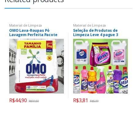
Material de Limpeza
Material de Limpeza
OMO Lava-Roupas Pó
Seleção de Produtos de
Lavagem Perfeita Pacote
Limpeza Leve 4 pague 3
Família – 4 kg
R$
44,90
R$
3,81
R$
59,80
R$
5,09