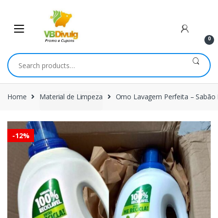
Skip
Skip
to
to
navigation
content
0
Search
for:
Home
Material de Limpeza
Omo Lavagem Perfeita – Sabão L
-
12%