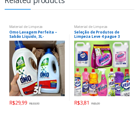
Related products
Material de Limpeza
Material de Limpeza
Omo Lavagem Perfeita –
Seleção de Produtos de
Sabão Líquido, 3L-
Limpeza Leve 4 pague 3
embalagem variável
R$
29,99
R$
3,81
R$
33,90
R$
5,09