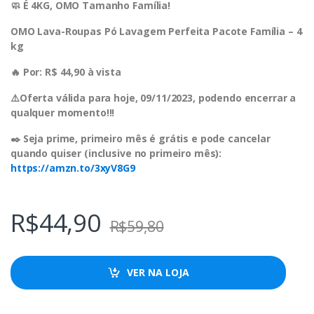
🧼 É 4KG, OMO Tamanho Família!
OMO Lava-Roupas Pó Lavagem Perfeita Pacote Família – 4
kg
🔥 Por: R$ 44,90 à vista
⚠️Oferta válida para hoje, 09/11/2023, podendo encerrar a
qualquer momento!!!
✒️ Seja prime, primeiro mês é grátis e pode cancelar
quando quiser (inclusive no primeiro mês):
https://amzn.to/3xyV8G9
R$
44,90
R$
59,80
VER NA LOJA