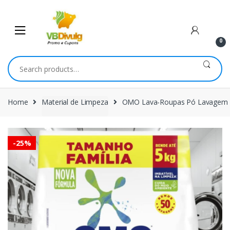
Skip
Skip
to
to
navigation
content
0
Search
for:
Home
Material de Limpeza
OMO Lava-Roupas Pó Lavagem Pe
-
25%