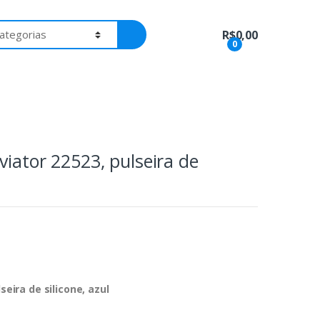
R$
0,00
0
viator 22523, pulseira de
seira de silicone, azul