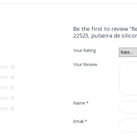
Be the first to review “R
22523, pulseira de silicon
Your Rating
Your Review
0
0
0
0
Name
*
0
Email
*