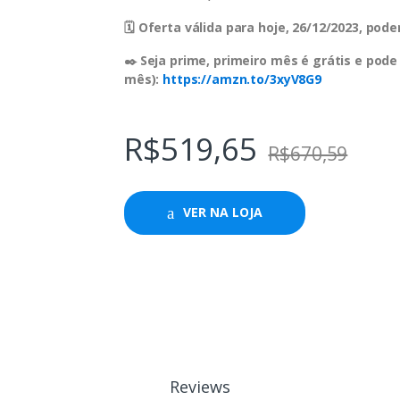
🗓 Oferta válida para hoje, 26/12/2023, po
✒️ Seja prime, primeiro mês é grátis e pode
mês):
https://amzn.to/3xyV8G9
R$
519,65
R$
670,59
VER NA LOJA
Reviews