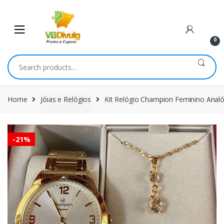
Skip
Skip
to
to
navigation
content
0
Search
for:
Home
Jóias e Relógios
Kit Relógio Champion Feminino Anal
-
21%