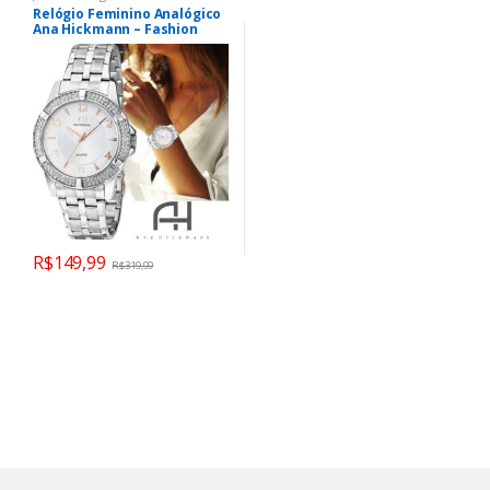
Relógio Feminino Analógico
Ana Hickmann – Fashion
AH28660Q Prata
R$
149,99
R$
319,99