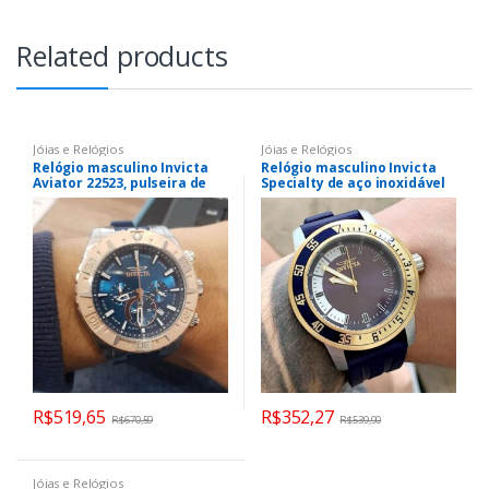
Related products
Jóias e Relógios
Jóias e Relógios
Relógio masculino Invicta
Relógio masculino Invicta
Aviator 22523, pulseira de
Specialty de aço inoxidável
silicone, azul
R$
519,65
R$
352,27
R$
670,59
R$
539,90
Jóias e Relógios