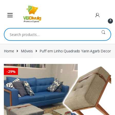
Skip
Skip
to
to
navigation
content
0
Search
for:
Home
Móveis
Puff em Linho Quadrado Yarin Agarb Decor
-
29%