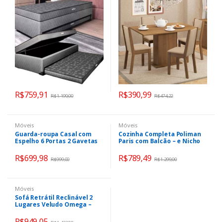
Lady
R$
759,91
R$
390,99
R$
1.199,00
R$
474,22
Móveis
Móveis
Guarda-roupa Casal com
Cozinha Completa Poliman
Espelho 6 Portas 2 Gavetas
Paris com Balcão – e Nicho
França Branco
para Micro-ondas 9 Portas 2
Gavetas
R$
699,98
R$
789,49
R$
999,00
R$
1.299,00
Móveis
Sofá Retrátil Reclinável 2
Lugares Veludo Omega –
Besthouse
R$
949,05