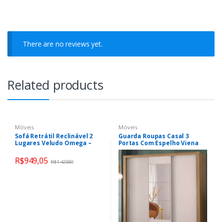
There are no reviews yet.
Related products
Móveis
Móveis
Sofá Retrátil Reclinável 2
Guarda Roupas Casal 3
Lugares Veludo Omega –
Portas Com Espelho Viena
Besthouse
Amêndoa Off
R$
949,05
R$
1.423,80