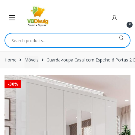
Skip
Skip
to
to
navigation
content
0
Search
for:
Home
Móveis
Guarda-roupa Casal com Espelho 6 Portas 2 
-
30%