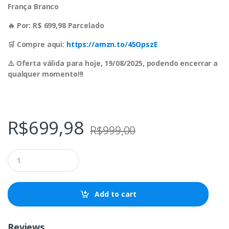
França Branco
🔥 Por: R$ 699,98 Parcelado
🛒 Compre aqui:
https://amzn.to/45OpszE
⚠️ Oferta válida para hoje, 19/08/2025, podendo encerrar a
qualquer momento!!!
R$
699,98
R$
999,00
Q
u
a
n
t
Add to cart
i
t
y
Reviews