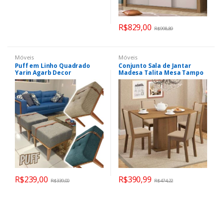
R$
829,00
R$
998,89
Móveis
Móveis
Puff em Linho Quadrado
Conjunto Sala de Jantar
Yarin Agarb Decor
Madesa Talita Mesa Tampo
de Madeira com 4 Cadeiras
R$
239,00
R$
390,99
R$
339,00
R$
474,22