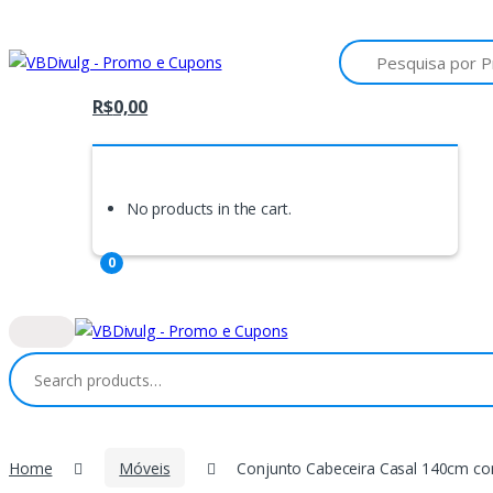
Skip
Skip
to
to
Search
for:
navigation
content
R$
0,00
No products in the cart.
0
Search
for:
Home
Móveis
Conjunto Cabeceira Casal 140cm co