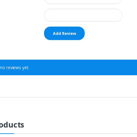
no reviews yet.
oducts