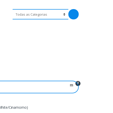
0
 White/Cinamomo)