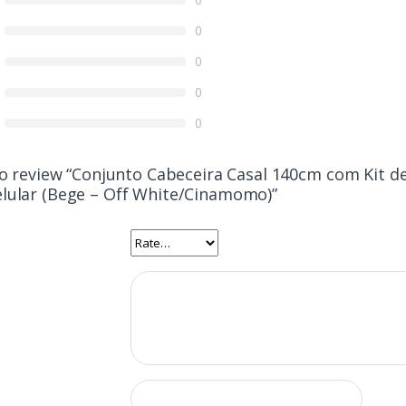
0
0
0
0
 to review “Conjunto Cabeceira Casal 140cm com Kit 
lular (Bege – Off White/Cinamomo)”