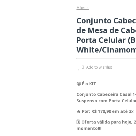
Móveis
Conjunto Cabec
de Mesa de Cab
Porta Celular (
White/Cinamom
Add to wishlist
🤩 É o KIT
Conjunto Cabeceira Casal 
Suspenso com Porta Celula
🔥 Por: R$ 170,90 em até 3x
🗓 Oferta válida para hoje,
momento!!!