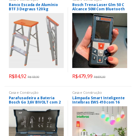
Banco Escada de Alumínio
Bosch Trena Laser Glm 50 C
BTF 3 Degraus 120 kg
Alcance 50M Com Bluetooth
R$
84,92
R$
479,99
R$
139,90
R$
695,00
Casa e Construção
Casa e Construção
Parafusadeira a Bateria
Lâmpada Smart Inteligente
Bosch Go 3,6V BIVOLT com 2
Intelbras EWS 410 com 16
bits
milhões de cores Wi-Fi
compatível com Alexa