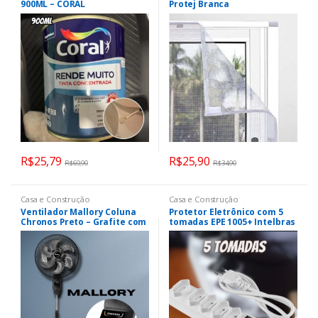
900ML – CORAL
Protej Branca
R$
25,79
R$
25,90
R$
69,90
R$
34,90
Casa e Construção
Casa e Construção
Ventilador Mallory Coluna
Protetor Eletrônico com 5
Chronos Preto – Grafite com
tomadas EPE 1005+ Intelbras
controle remoto 40 cm 220V