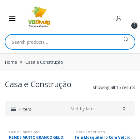
Skip
Skip
to
to
navigation
content
0
Search
for:
Home
Casa e Construção
Casa e Construção
Showing all 15 results
Filters
Casa e Construção
Casa e Construção
RENDE MUITO BRANCO GELO
Tela Mosquiteiro Com Velcro