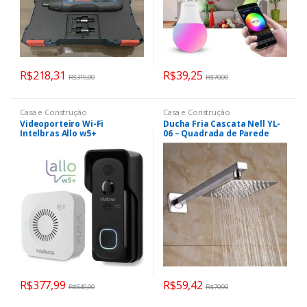
R$
218,31
R$
39,25
R$
319,00
R$
70,00
Casa e Construção
Casa e Construção
Videoporteiro Wi-Fi
Ducha Fria Cascata Nell YL-
Intelbras Allo w5+
06 – Quadrada de Parede
Cromada
R$
377,99
R$
59,42
R$
649,00
R$
79,90