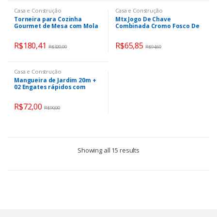
Casa e Construção
Casa e Construção
Torneira para Cozinha
Mtx Jogo De Chave
Gourmet de Mesa com Mola
Combinada Cromo Fosco De
– Monocomando Black Nell
6 X 22 Mm 12 Peças
AM-01
R$
180,41
R$
65,85
R$
320,00
R$
94,60
Casa e Construção
Mangueira de Jardim 20m +
02 Engates rápidos com
Acqua Stop + 01 Esguicho +
01 Conector
R$
72,00
R$
90,00
Showing all 15 results