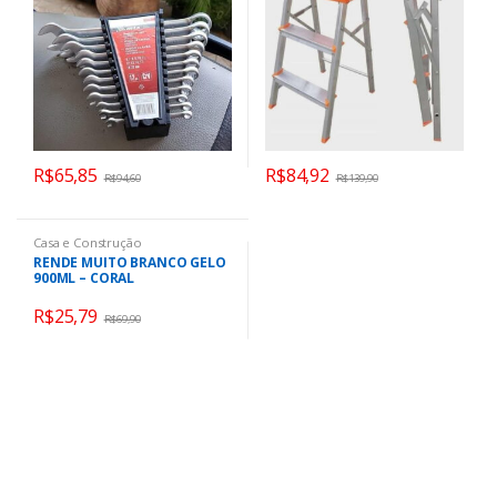
R$
65,85
R$
84,92
R$
94,60
R$
139,90
Casa e Construção
RENDE MUITO BRANCO GELO
900ML – CORAL
R$
25,79
R$
69,90