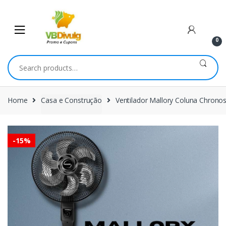
Skip
Skip
to
to
navigation
content
0
Search
for:
Home
Casa e Construção
Ventilador Mallory Coluna Chrono
-
15%