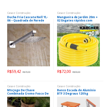
Casa e Construção
Casa e Construção
Ducha Fria Cascata Nell YL-
Mangueira de Jardim 20m +
06 – Quadrada de Parede
02 Engates rápidos com
Cromada
Acqua Stop + 01 Esguicho +
01 Conector
R$
59,42
R$
72,00
R$
79,90
R$
90,00
Casa e Construção
Casa e Construção
Mtx Jogo De Chave
Banco Escada de Alumínio
Combinada Cromo Fosco De
BTF 3 Degraus 120 kg
6 X 22 Mm 12 Peças