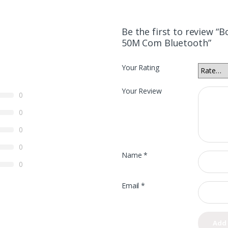
Be the first to review “
50M Com Bluetooth”
Your Rating
Your Review
0
0
0
0
Name
*
0
Email
*