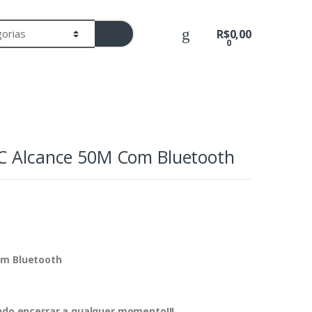
R$
0,00
0
 C Alcance 50M Com Bluetooth
om Bluetooth
endo encerrar a qualquer momento!!!