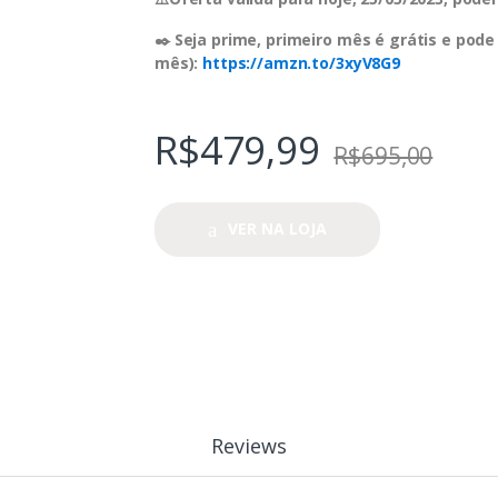
✒️ Seja prime, primeiro mês é grátis e pode
mês):
https://amzn.to/3xyV8G9
R$
479,99
R$
695,00
VER NA LOJA
Reviews