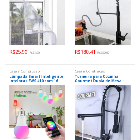
R$
25,90
R$
180,41
R$
34,90
R$
320,00
Casa e Construção
Casa e Construção
Lâmpada Smart Inteligente
Torneira para Cozinha
Intelbras EWS 410 com 16
Gourmet Dupla de Mesa –
milhões de cores Wi-Fi
com Filtro Monocomando
compatível com Alexa
Black Nell AM-2679