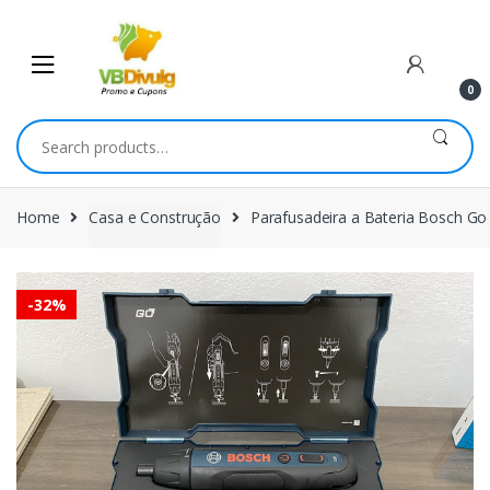
Skip
Skip
to
to
navigation
content
0
Search
for:
Home
Casa e Construção
Parafusadeira a Bateria Bosch Go
-
32%