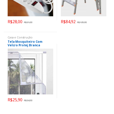
R$
28,00
R$
84,92
R$
31,00
R$
139,90
Casa e Construção
Tela Mosquiteiro Com
Velcro Protej Branca
R$
25,90
R$
34,90