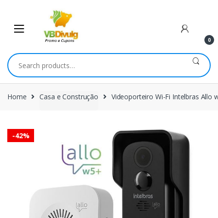
Skip
Skip
to
to
navigation
content
0
Search
for:
Home
Casa e Construção
Videoporteiro Wi-Fi Intelbras Allo
-
42%