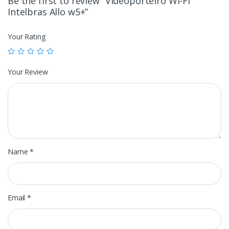
Be the first to review “Videoporteiro Wi-Fi
Intelbras Allo w5+”
Your Rating
Your Review
Name
*
Email
*