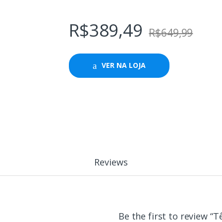
R$
389,49
R$
649,99
VER NA LOJA
Reviews
Be the first to review “T