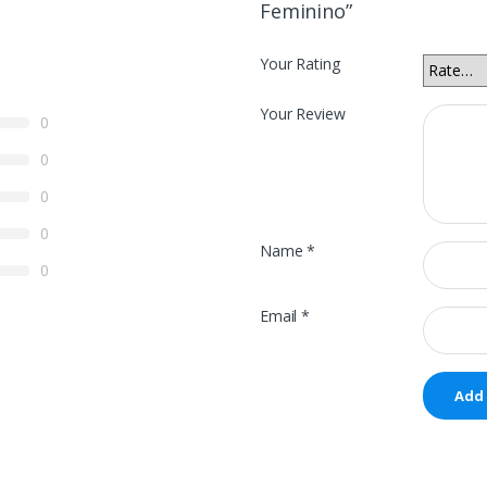
Feminino”
Your Rating
Your Review
0
0
0
0
Name
*
0
Email
*