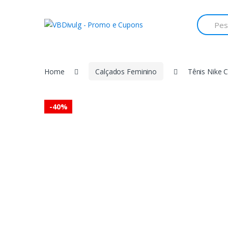
Skip
Skip
to
to
Search
for:
navigation
content
Home
Calçados Feminino
Tênis Nike C
-
40%