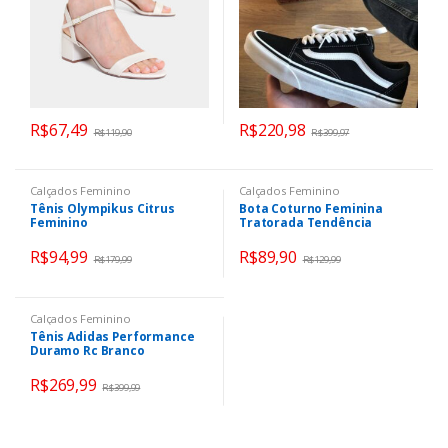
R$
67,49
R$
220,98
R$
119,90
R$
399,97
Calçados Feminino
Calçados Feminino
Tênis Olympikus Citrus
Bota Coturno Feminina
Feminino
Tratorada Tendência
Blogueiras
R$
94,99
R$
89,90
R$
179,99
R$
129,99
Calçados Feminino
Tênis Adidas Performance
Duramo Rc Branco
R$
269,99
R$
399,99