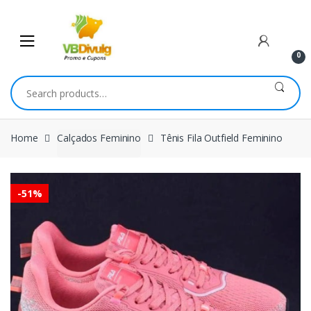
Skip
Skip
to
to
navigation
content
0
Search
for:
Home
Calçados Feminino
Tênis Fila Outfield Feminino
-
51%