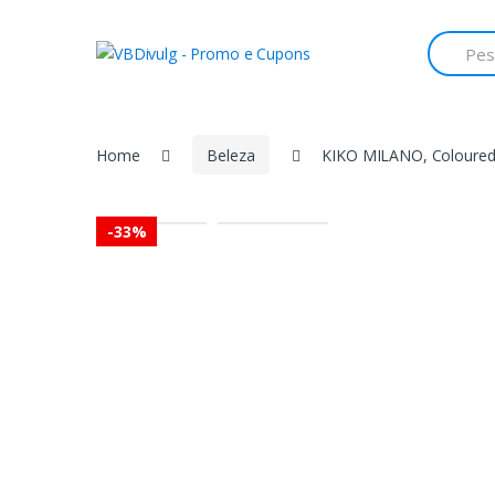
Skip
Skip
to
to
Search
for:
navigation
content
Home
Beleza
KIKO MILANO, Coloured B
-
33%