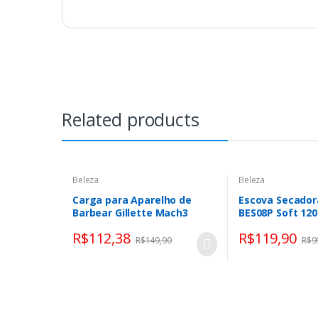
Related products
Beleza
Beleza
Carga para Aparelho de
Escova Secadora
Barbear Gillette Mach3
BES08P Soft 12
Sensitive 20 unidades
R$
112,38
R$
119,90
R$
149,90
R$
9