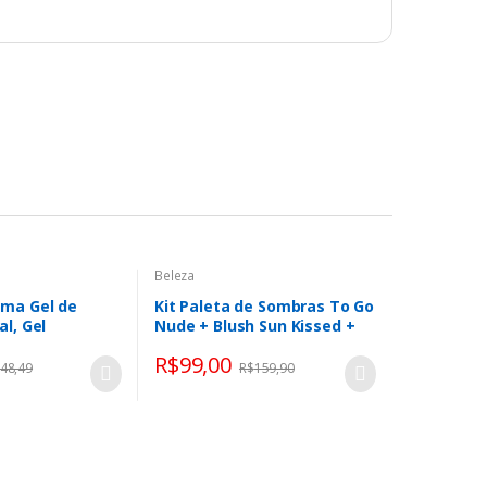
Beleza
rma Gel de
Kit Paleta de Sombras To Go
l, Gel
Nude + Blush Sun Kissed +
acial, Bepantol
Brilho Labial Sunset (3
R$
99,00
peza Delicada,
Produtos) – OCÉANE
48,49
R$
159,90
200ml