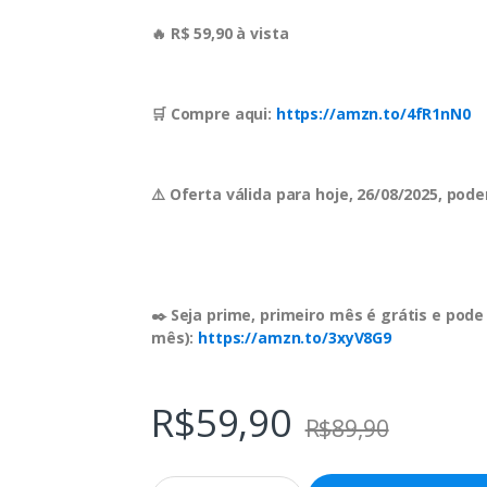
🔥 R$ 59,90 à vista
🛒 Compre aqui:
https://amzn.to/4fR1nN0
⚠️ Oferta válida para hoje, 26/08/2025, po
✒️ Seja prime, primeiro mês é grátis e pode
mês):
https://amzn.to/3xyV8G9
R$
59,90
R$
89,90
Q