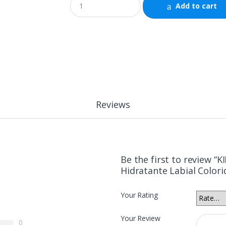
Add to cart
u
a
n
t
i
t
y
Reviews
Be the first to review 
Hidratante Labial Colori
Your Rating
Your Review
0