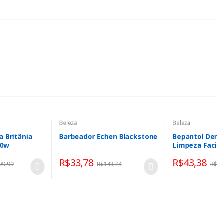
Beleza
Beleza
 Britânia
Barbeador Echen Blackstone
Bepantol De
00w
Limpeza Facia
Hidratante F
R$
33,78
R$
43,38
Líquido, Lim
99,99
R$
143,74
R$
Uso Diário, 